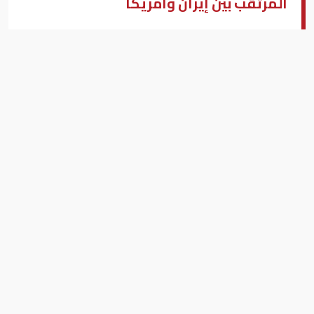
المرتقب بين إيران وأمريكا
رئيسة المفوضية الأوروبية أورسولا فون دير لاين
بزنس ميدل إيست - واشنطن