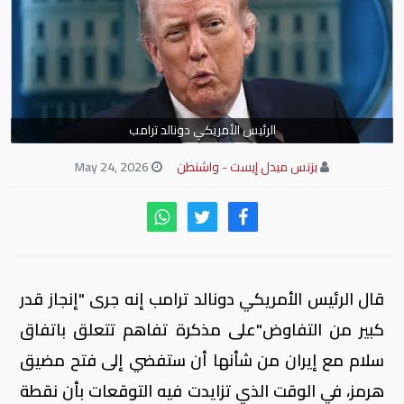
الرئيس الأمريكي دونالد ترامب
بزنس ميدل إيست - واشنطن
May 24, 2026
قال الرئيس الأمريكي دونالد ترامب إنه جرى "إنجاز قدر
كبير من التفاوض"على مذكرة تفاهم تتعلق باتفاق
سلام مع إيران من شأنها أن ستفضي إلى فتح مضيق
هرمز، في ​الوقت الذي تزايدت فيه التوقعات بأن نقطة