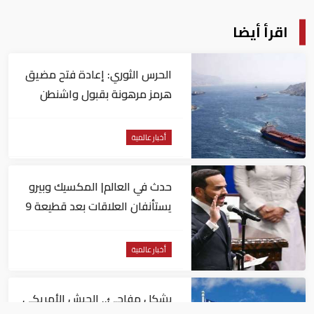
اقرأ أيضا
الحرس الثوري: إعادة فتح مضيق
هرمز مرهونة بقبول واشنطن
الكامل لشروط طهران
أخبار عالمية
حدث في العالم| المكسيك وبيرو
يستأنفان العلاقات بعد قطيعة 9
أشهر.. وتنصيب رئيسا جديدا
لكولومبيا
أخبار عالمية
بشكل مفاجئ.. الجيش الأمريكي