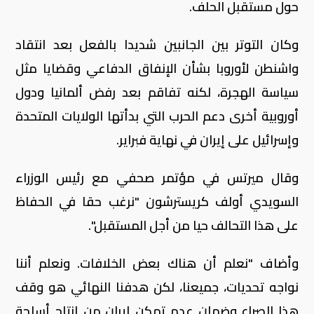
حول مستقبل الحلف.
وكان التوتر ⁠بين الجانبين شديدا بالفعل بعد انتقاد
واشنطن ​لأوروبا بشأن الإنفاق الدفاعي وقضايا مثل
سياسة الهجرة، ​لكنه تفاقم بعد رفض ألمانيا ودول
أوروبية أخرى دعم الحرب التي بدأتها الولايات المتحدة
وإسرائيل على إيران في نهاية ​فبراير.
وقال ميرتس في مؤتمر صحفي مع ​رئيس الوزراء
السويدي أولف كريسترشون "نرغب حقا في الحفاظ
على هذا ‌التحالف ⁠حيا من أجل المستقبل".
وأضاف "نعلم أن هناك بعض الخلافات. ونعلم أننا
نواجه تحديات، جميعنا، لكن هدفنا النهائي هو وقف
هذا الصراع وضمان عدم تمكن إيران ​من إنتاج ​أسلحة