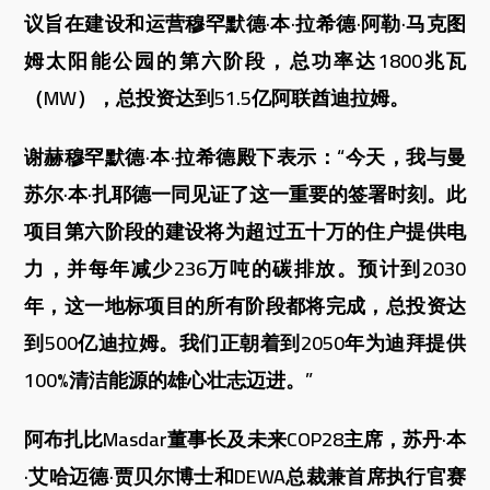
议旨在建设和运营穆罕默德·本·拉希德·阿勒·马克图
姆太阳能公园的第六阶段，总功率达1800兆瓦
（MW），总投资达到51.5亿阿联酋迪拉姆。
谢赫穆罕默德·本·拉希德殿下表示：“今天，我与曼
苏尔·本·扎耶德一同见证了这一重要的签署时刻。此
项目第六阶段的建设将为超过五十万的住户提供电
力，并每年减少236万吨的碳排放。预计到2030
年，这一地标项目的所有阶段都将完成，总投资达
到500亿迪拉姆。我们正朝着到2050年为迪拜提供
100%清洁能源的雄心壮志迈进。”
阿布扎比Masdar董事长及未来COP28主席，苏丹·本
·艾哈迈德·贾贝尔博士和DEWA总裁兼首席执行官赛