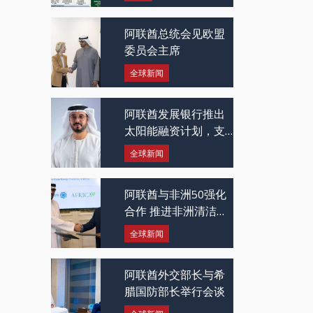
阿联酋总统会见欧盟
委员会主席
全球新闻
阿联酋发展银行推出
太阳能融资计划，支
持中小企业采用绿色
全球新闻
能源
阿联酋与非洲50强化
合作 推进非洲清洁能
源发展
全球新闻
阿联酋外交部长与希
腊国防部长举行会谈