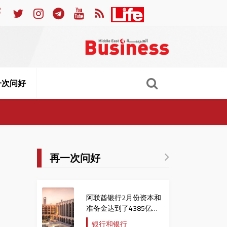
见欧盟委员会主席
阿联酋发展银行推出太阳能融资
一次问好
再一次问好
阿联酋银行2月份资本和
准备金达到了4385亿迪
拉姆，比去年同期增长
银行和银行