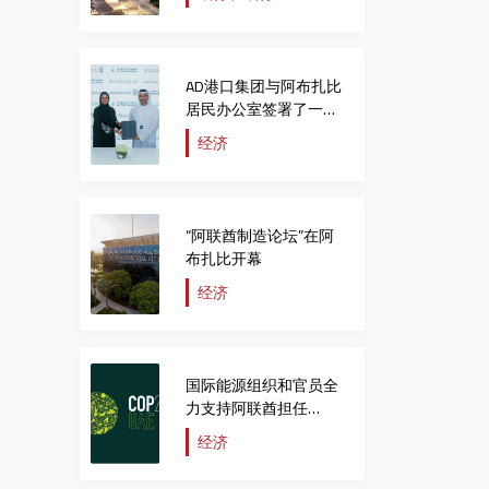
了9.5%
AD港口集团与阿布扎比
居民办公室签署了一份
协议，旨在吸引顶尖人
经济
才和投资者。
“阿联酋制造论坛”在阿
布扎比开幕
经济
国际能源组织和官员全
力支持阿联酋担任
COP28主席国
经济