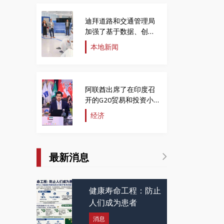
迪拜道路和交通管理局
加强了基于数据、创新
和元宇宙的移动应用服
本地新闻
务
阿联酋出席了在印度召
开的G20贸易和投资小
组会议
经济
最新消息
健康寿命工程：防止
人们成为患者
消息