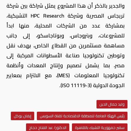
والجدير بالذكر أن هذا المشروع يمثل شراكة بين شركة
تريجاس المصرية وشركة HPC Research التشيكية،
بمشاركة عدد من الشركات المحلية، منها ابدأ
للمشروعات، وبتروجاس، وبوتاجاسكو، إلى جانب
مساهمة مستثمرين من القطاع الخاص، بهدف نقل
وتوطين تكنولوجيا صناعة الأسطوانات المركبة إلى
مصر، بما يشمل تصميم وإنتاج المعدات وأنظمة
تكنولوجيا المعلومات (MES)، مع الالتزام بمعايير
الجودة الدولية (ISO 11119-3).
وليد جمال الدين
رئيس الهيئة العامة للمنطقة الاقتصادية لقناة السويس
إيفان يوكل
سفير جمهورية التشيك بالقاهرة
الدكتور/ عبد الفتاح حجاج