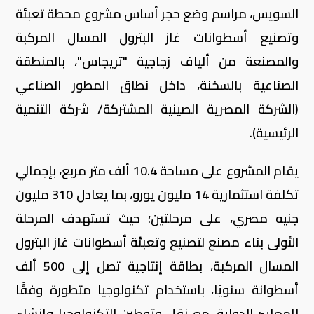
السويس، مراسم وضع حجر أساس مشروع محطة تعبئة
وتصنيع أسطوانات غاز البترول المسال المركبة
والمصنعة من ألياف زجاجية "تريجاس"، بالمنطقة
الصناعية بالسخنة، داخل نطاق المطور الصناعي
(الشركة المصرية الصينية المشتركة/ شركة التنمية
الرئيسية).
يقام المشروع على مساحة 10.4 ألف متر مربع، بإجمالي
تكلفة استثمارية 14 مليون يورو، بما يعادل 310 مليون
جنيه مصري، على مرحلتين؛ حيث تستهدف المرحلة
الأولى بناء مصنع لتصنيع وتعبئة أسطوانات غاز البترول
المسال المركبة، بطاقة إنتاجية تصل إلى 500 ألف
أسطوانة سنويًا، باستخدام تكنولوجيا متطورة وفقًا
للمعايير الدولية، مع نقل وتوطين التكنولوجيا وإنشاء