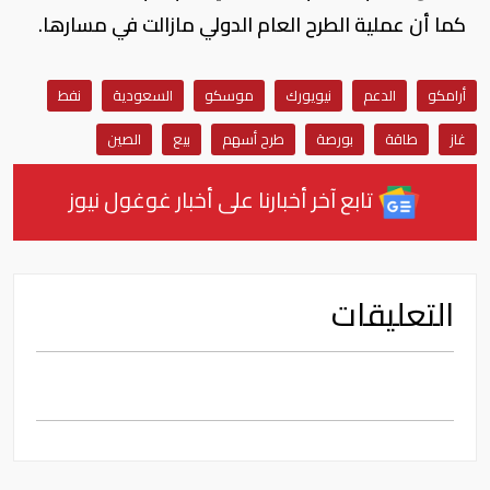
كما أن عملية الطرح العام الدولي مازالت في مسارها.
أرامكو
الدعم
نيويورك
موسكو
السعودية
نفط
غاز
طاقة
بورصة
طرح أسهم
بيع
الصين
تابع آخر أخبارنا على أخبار غوغول نيوز
التعليقات