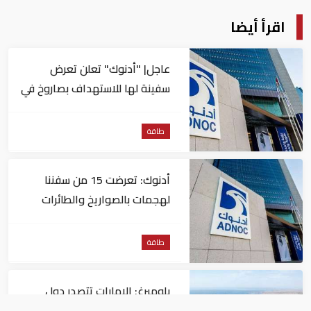
اقرأ أيضا
عاجل| "أدنوك" تعلن تعرض
سفينة لها للاستهداف بصاروخ في
مضيق هرمز
طاقة
أدنوك: تعرضت 15 من سفننا
لهجمات بالصواريخ والطائرات
المسيّرة منذ بداية النزاع
طاقة
بلومبرغ: الإمارات تتصدر دول
المنطقة في صادرات النفط عبر