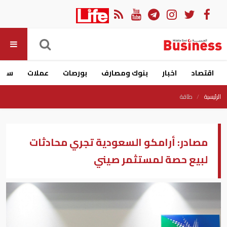
اقتصاد
اخبار
بنوك ومصارف
بورصات
عملات
سيار
الرئيسية
طاقة
مصادر:‭ ‬أرامكو السعودية تجري محادثات
لبيع حصة لمستثمر صيني