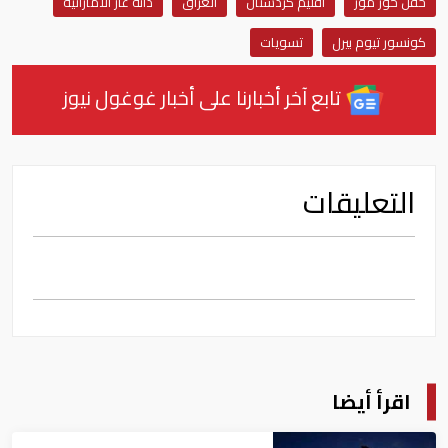
حقل خور مور
أقليم كردستان
العراق
دانة غاز الأماراتية
كونسور تيوم بيرل
تسويات
تابع آخر أخبارنا على أخبار غوغول نيوز
التعليقات
اقرأ أيضا