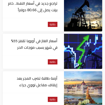
تراجع جديد في أسعار النفط.. خام
برنت يصل إلى 80.66 دولاراً
للبرميل
طاقة
أسعار الغاز في أوروبا تقفز 55%
في شهر بسبب موجات الحر
طاقة
أزمة طاقة تضرب المجر بعد
إيقاف مفاعل نووي جراء
انخفاض منسوب نهر الدانوب
طاقة