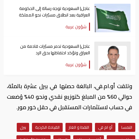
عاجل| السعودية توجه رسالة إلى الحكومة
العراقية بعد انطلاق مسيّرات نحو المملكة
شؤون عربية
عاجل| السعودية تدمر مسيّرات قادمة من
العراق وتؤكد احتفاظها بحق الرد
شؤون عربية
وتلقت أو.ام.في، البالغة حصتها في بيرل عشرة بالمئة،
حوالي 60% من المبلغ كتوزيع نقدي ونحو 40% وُضعت
في حساب لاستثمارات المستقبل في حقل خور مور.
النمسا
أو ام في
النفط و الغاز
القيادة الكردية
بيرل