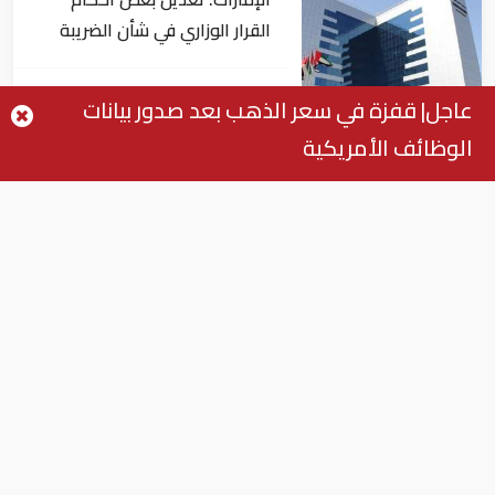
القرار الوزاري في شأن الضريبة
على الشركات والأعمال
اقتصاد
عاجل| قفزة في سعر الذهب بعد صدور بيانات
الوظائف الأمريكية
في النصف الأول.. رأس الخيمة
تجذب استثمارات تتجاوز 771
مليون درهم
اقتصاد
أسعار النفط تداول عند 80 دولاراً
للبرميل.. وتراجع الأسهم
الأمريكية
اقتصاد