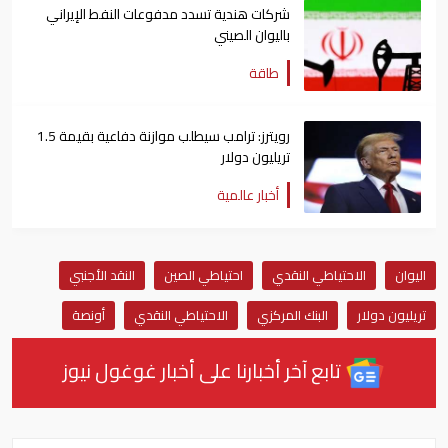
شركات هندية تسدد مدفوعات النفط الإيراني
باليوان الصيني
طاقة
رويترز: ترامب سيطلب موازنة دفاعية بقيمة 1.5
تريليون دولار
أخبار عالمية
اليوان
الاحتياطي النقدي
احتياطي الصين
النقد الأجنبي
تريليون دولار
البنك المركزي
الاحتياطي النقدي
أونصة
تابع آخر أخبارنا على أخبار غوغول نيوز