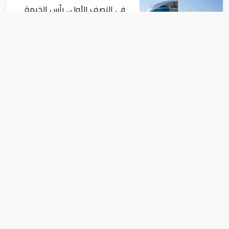
في النصف الأول.. رأس الخيمة
تجذب استثمارات تتجاوز 771
مليون درهم
اقتصاد
أسعار النفط تداول عند 80 دولاراً
للبرميل.. وتراجع الأسهم
الأمريكية
اقتصاد
السعودية.. مهلة شهرين لسعودة العمل
بمحال الذهب والمجوهرات