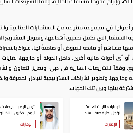
نات، وإبرام عقود المشتقات المالية، وفقاً للتشريعات الساري
صولها في مجموعة متنوعة من الاستثمارات الصناعية والتج
جه الاستثمار التي تكفل تحقيق أهدافها، وتمويل المشاريع ال
تها مساهم أو مانحة للقروض أو ضامنةً لها، سواءً بالاقتراض
 أو أي أدوات مالية أخرى، داخل الدولة أو خارجها، لغايات ت
يع، وفقاً للتشريعات السارية في دبي، وتعزيز التعاون والشر
 وخارجها، وتطوير الشراكات الاستراتيجية لتبادل المعرفة والخ
تركة بينها وبين تلك الجهات.
الإمارات: النيابة العامة
رئيس الإمارات: يصادف
تؤجل نظر قضية العتاد
اليوم الذكرى 
العسكري للسودان
الشيخ زايد حكم أبوظبي
الإمارات
الإمارات