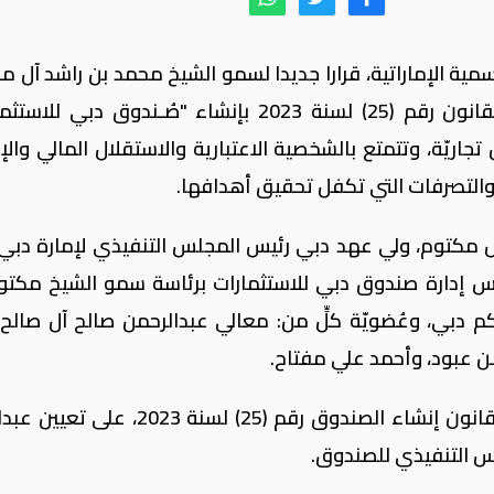
سمية الإماراتية، قرارا جديدا لسمو الشيخ محمد بن راشد آل م
نائب رئيس الدولة رئيس مجلس الوزراء، بالقانون رقم (25) لسنة 2023 بإنشاء "صُـندوق دبي
ّة، وتتمتع بالشخصية الاعتبارية والاستقلال المالي والإد
ل والتصرفات التي تكفل تحقيق أهدافها.
 مكتوم، ولي عهد دبي رئيس المجلس التنفيذي لإمارة دبي، 
لسنة 2023 بتشكيل مجلس إدارة صندوق دبي للاستثمارات برئاسة سمو الشيخ مك
 دبي، وعُضويّة كلٍّ من: معالي عبدالرحمن صالح آل صالح، نا
ـن عبود، وأحمد علي مفتاح.
وقد وافق المجلس، وفقاً للمادة (11) من قانون إنشاء الصندوق رقم (25) لسنة 23
س التنفيذي للصندوق.