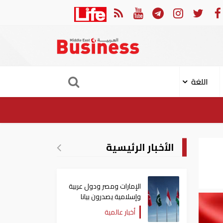
في النصف الأول.. رأس الخيمة تجذب استثمارات تتجاوز 771 مليون درهم
اللغة
الأخبار الرئيسية
الإمارات ومصر ودول عربية
وإسلامية يصدرون بيانا
مشتركا بشأن الانتهاكات
أخبار عالمية
الإسرائيلية في غزة