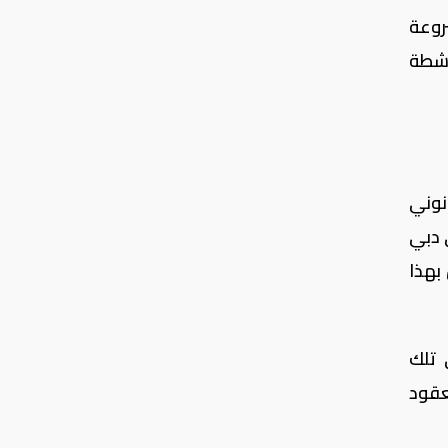
روعة
أنشطة
نوني
 دبي
بهذا
 تلك
عقود