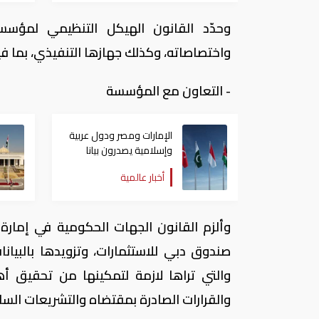
وحدّد القانون الهيكل التنظيمي لمؤسس
واختصاصاته، وكذلك جهازها التنفيذي، بما ف
- التعاون مع المؤسسة
الإمارات ومصر ودول عربية
وإسلامية يصدرون بيانا
مشتركا بشأن الانتهاكات
أخبار عالمية
الإسرائيلية في غزة
وألزم القانون الجهات الحكومية في إمار
صندوق دبي للاستثمارات، وتزويدها بالبيان
والتي تراها لازمة لتمكينها من تحقيق أه
والقرارات الصادرة بمقتضاه والتشريعات السار