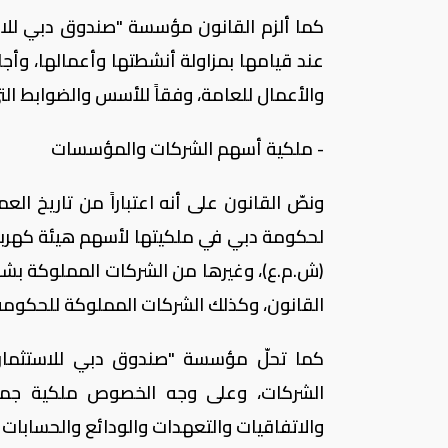
كما ألزم القانون مؤسسة "صندوق دبي للاست
عند قيامها بمزاولة أنشطتها وأعمالها، وأجاز
والأعمال للعامة، وفقاً للأسس والضوابط ال
- ملكية أسهم الشركات والمؤسسات
ونصّ القانون على أنه اعتباراً من تاريخ ا
لحكومة دبي في ملكيتها لأسهم هيئة كهرب
(ش.م.ع)، وغيرها من الشركات المملوكة بش
القانون، وكذلك الشركات المملوكة للحكومة ا
كما تحلّ مؤسسة "صندوق دبي للاستثمار
الشركات، وعلى وجه الخصوص ملكية جمي
والاتفاقيات والتعهدات والودائع والحسابات