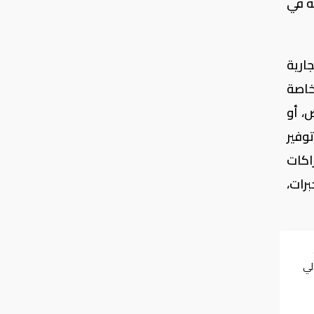
ة في
ارية
خاصة
، أو
وفير
اكات
برات،
الـ60 لتولي