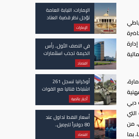
في غزة
الإمارات: النيابة العامة
تؤجل نظر قضية العتاد
ياطي
العسكري للسودان
الإمارات
اضرة
دارة
في النصف الأول.. رأس
الخيمة تجذب استثمارات
الية
تتجاوز 771 مليون درهم
اقتصاد
ارة،
أوكرانيا تسجل 261
اشتباكا قتاليا مع القوات
هنية
الروسية
أخبار عالمية
 دبي
التي
أسعار النفط تداول عند
، من
80 دولاراً للبرميل..
وتراجع الأسهم
 بما
اقتصاد