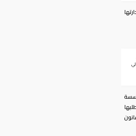
رتها
الـ60 لتولي
ؤسسة
لبها
انون