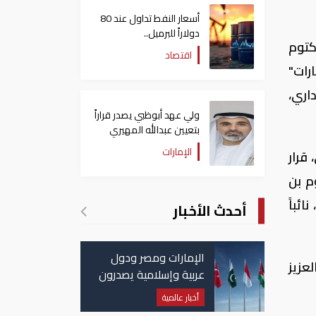
أسعار النفط تداول عند 80
دولاراً للبرميل..
كتوم
وتراجع الأسهم الأمريكية
اقتصاد
 للاستثمارات"
اري،
ولي عهد أبوظبي يصدر قراراً
بتعيين عبدالله المهيري
رئيسا لـ"أبوظبي للتراث"
الإمارات
قرار
توم بن
ئباً
أحدث الأخبار
الإمارات ومصر ودول
20، على تعيين عبدالعزيز
عربية وإسلامية يصدرون
بيانا مشتركا بشأن
أخبار عالمية
الانتهاكات الإسرائيلية