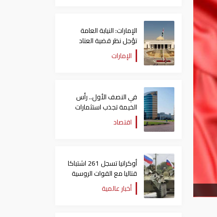
الإمارات: النيابة العامة
تؤجل نظر قضية العتاد
العسكري للسودان
الإمارات
في النصف الأول.. رأس
الخيمة تجذب استثمارات
تتجاوز 771 مليون درهم
اقتصاد
أوكرانيا تسجل 261 اشتباكا
قتاليا مع القوات الروسية
أخبار عالمية