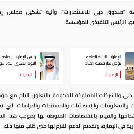
ة "صندوق دبي للاستثمارات"، وآلية تشكيل مجلس إدا
يها الرئيس التنفيذي للمؤسسة.
الإمارات: النيابة العامة
رئيس الإمارات: يصادف
تؤجل نظر قضية العتاد
اليوم الذكرى 
العسكري للسودان
الشيخ زايد حكم أبوظبي
الإمارات
الإمارات
ة دبي والشركات المملوكة للحكومة بالتعاون التام مع م
ات والمعلومات والإحصائيات والمستندات والدراسات التي تط
دافها والقيام بالاختصاصات المنوطة بها بموجب هذا الق
ية في الإمارة، وتقديم الدعم اللازم لها متى طُلب منها ذلك.