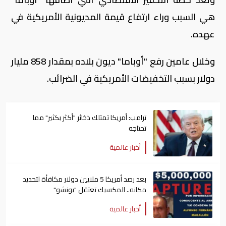
هي السبب وراء ارتفاع قيمة المديونية الأمريكية في
عهده.
وخلال عامين رفع "أوباما" ديون بلاده بمقدار 858 مليار
دولار بسبب التخفيضات الأمريكية في الضرائب.
ترامب: أمريكا تمتلك ذخائر "أكثر بكثير" مما
تحتاجه
أخبار عالمية
بعد رصد أمريكا 5 ملايين دولار مكافأة لتحديد
مكانه.. المكسيك تعتقل "بونشو"
أخبار عالمية