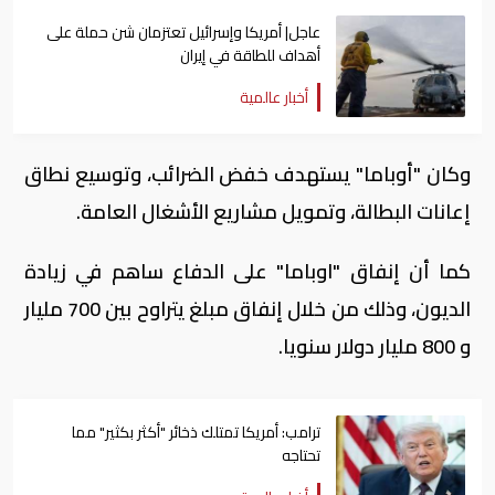
عاجل| أمريكا وإسرائيل تعتزمان شن ​حملة على
أهداف للطاقة في ⁠إيران
أخبار عالمية
وكان "أوباما" يستهدف خفض الضرائب، وتوسيع نطاق
إعانات البطالة، وتمويل مشاريع الأشغال العامة.
كما أن إنفاق "اوباما" على الدفاع ساهم في زيادة
الديون، وذلك من خلال إنفاق مبلغ يتراوح بين 700 مليار
و 800 مليار دولار سنويا.
ترامب: أمريكا تمتلك ذخائر "أكثر بكثير" مما
تحتاجه