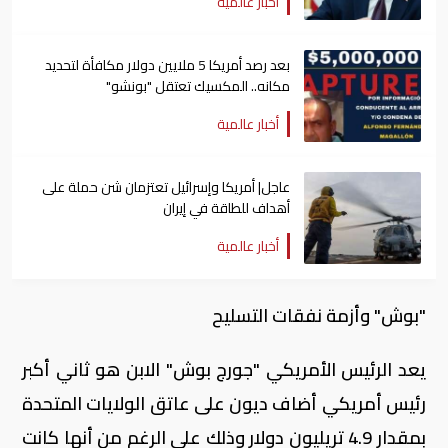
أخبار عالمية
بعد رصد أمريكا 5 ملايين دولار مكافأة لتحديد
مكانه.. المكسيك تعتقل "بونشو"
أخبار عالمية
عاجل| أمريكا وإسرائيل تعتزمان شن ​حملة على
أهداف للطاقة في ⁠إيران
أخبار عالمية
"بوش" وأزمة نفقات التسليح
يعد الرئيس الأمريكي "جورج بوش" الابن هو ثاني أكبر
رئيس أمريكي أضاف ديون على عاتق الولايات المتحدة
بمقدار 4.9 تريليون دولار وذلك على الرغم من أنها كانت