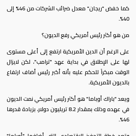
كما خفض "ريجان" معدل ضرائب الشركات من 46% إلى
40%.
من هو أكثر رئيس أمريكي رفع الديون؟
على الرغم أن الدين الأمريكية ارتفع إلى أعلى مستوى
لها على الإطلاق في بداية عهد "ترامب"، لكن لايزال
الوقت مبكراً للحكم عليه بأنه أكبر رئيس أضاف ارتفاع
بالديون الأمريكية.
ويعد "باراك أوباما" هو أكثر رئيس أمريكي نمت الديون
في عهده وذلك بمقدار 8.2 تريليون دولار، بزيادة قدرها
46%.
وتعد خطة التحفيز الاقتصادي التي أضافها "أوباما"