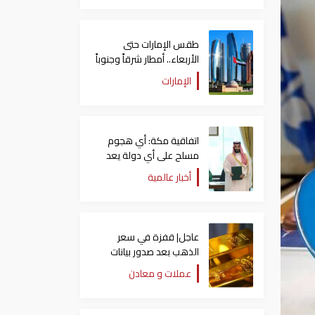
طقس الإمارات حتى
الأربعاء.. أمطار شرقاً وجنوباً
وانخفاض تدريجي للحرارة
الإمارات
اتفاقية مكة: أي هجوم
مسلح على أي دولة يعد
هجوما على الدول الثلاث
أخبار عالمية
جميعا
عاجل| قفزة في سعر
الذهب بعد صدور بيانات
الوظائف الأمريكية
عملات و معادن