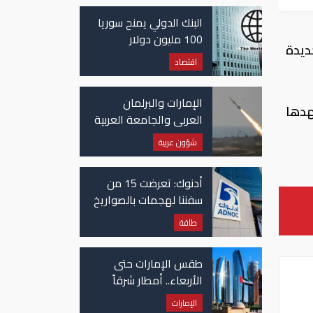
غزة
البنك الدولي يمنح سوريا
100 مليون دولار
ديدة
اقتصاد
الإمارات والبرلمان
هدها
العربي والجامعة العربية
يدينون الهجوم الحوثي
شؤون عربية
على نجران بالسعودية
أدنوك: تعرضت 15 من
سفننا لهجمات بالصواريخ
والطائرات المسيّرة منذ
طاقة
بداية النزاع
طقس الإمارات حتى
الأربعاء.. أمطار شرقاً
وجنوباً وانخفاض
الإمارات