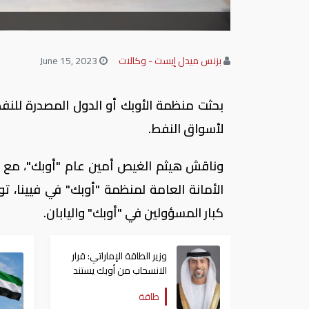
بزنس ميدل إيست - وكالات
June 15, 2023
بحثت منظمة الأوبك أو الدول المصدرة للنفط
لأسواق النفط.
وناقش هيثم الغيص أمين عام "أوبك"، مع كي 
الأمانة العامة لمنظمة "أوبك" في فيينا، ت
كبار المسؤولين في "أوبك" واليابان.
وزير الطاقة الإماراتي: قرار
الانسحاب من أوبك يستند
حصراً إلى المصلحة الوطنية
طاقة
للدولة