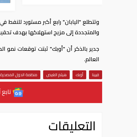
وتتطلع "اليابان" رابع أكبر مستورد للنفط في
والمتجددة إلى مزيج استهلاكها بهدف تحقيق الح
جدير بالذكر أن "أوبك" ثبتت توقعات نمو ال
العالم.
فيينا
أوبك
هيثم الغيص
منظمة الدول المصدرة 
تابع آ
التعليقات