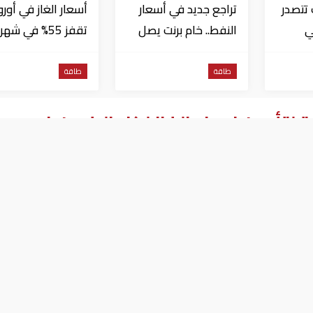
 تتصدر
تراجع جديد في أسعار
أسعار الغاز في أورو
ي
النفط.. خام برنت يصل
تقفز 55% في شهر
ر
إلى 80.66 دولاراً
بسبب موجات الحر
للبرميل
طاقة
طاقة
لتأمين امداد الغاز لكلا البلدين في