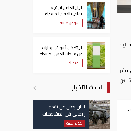
البيان الكامل لتوقيع
اتفاقية الدفاع المشترك
بين السعودية وتركيا
شؤون عربية
وباكستان
بلية
البيئة: خلو أسواق الإمارات
من منتجات الخس المرتبطة
بتفشي داء السيكلوسبورا
اقتصاد
 مقر
 بين
أحدث الأخبار
لبنان يعلن عن تقدم
وج
إيجابي في المفاوضات
مع إسرائيل.. وأمريكا
شؤون عربية
تضغط لوقف النار في