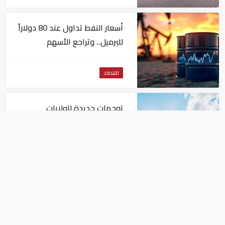
أسعار النفط تداول عند 80 دولاراً
للبرميل.. وتراجع الأسهم
الأمريكية
اقتصاد
توجهات جديدة للولايات
المتحدة.. منح 354.6 مليون دولار
مساعدات إلى الأردن
اقتصاد
نمو الناتج المحلي للإمارات 3%
خلال الربع الأول من عام 2026