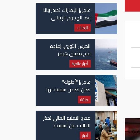
عاجل| الإمارات تصدر بيانا
بعد الهجوم الإيراني
على سفينة تابعة
الإمارات
لـ"أدنوك"
الحرس الثوري: إعادة
فتح مضيق هرمز
مرهونة بقبول واشنطن
أخبار عالمية
الكامل لشروط طهران
عاجل| "أدنوك"
تعلن تعرض سفينة لها
للاستهداف بصاروخ في
طاقة
مضيق هرمز
مصر: التعليم العالي تحذر
الطلاب من استنفاد
الرغبات قبل غلق
أخبار