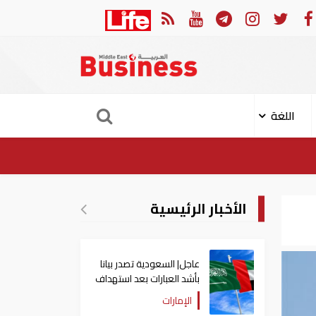
س الثوري: إعادة فتح مضيق هرمز مرهونة بقبول واشنطن الكامل لشروط طهران
اللغة
الأخبار الرئيسية
عاجل| السعودية تصدر بيانا
بأشد العبارات بعد استهداف
إيران لناقلة إماراتية
الإمارات