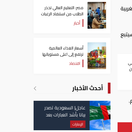
غربية
مصر: التعليم العالي تحذر
الطلاب من استنفاد الرغبات
قبل غلق التسجيل
أخبار
يتبع
أسعار الغذاء العالمية
ترتفع إلى اعلى مستوياتها
منذ 3 سنوات
بي
اقتصاد
ن
ران
أحدث الأخبار
عاجل| السعودية تصدر
بيانا بأشد العبارات بعد
استهداف إيران لناقلة
الإمارات
إماراتية