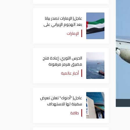
عاجل| الإمارات تصدر بيانا
بعد الهجوم الإيراني على
سفينة تابعة لـ"أدنوك"
الإمارات
الحرس الثوري: إعادة فتح
مضيق هرمز مرهونة
بقبول واشنطن الكامل
أخبار عالمية
لشروط طهران
عاجل| "أدنوك" تعلن تعرض
سفينة لها للاستهداف
بصاروخ في مضيق هرمز
طاقة