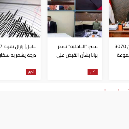
مصر: الإعلان عن 3070
مصر: "الداخلية" تصدر
عاجل| زل
موعة
بيانا بشأن القبض على
منتحل صفة قاضي
دول على ب
للاستيلاء على
من السويس
أخبار
أخبار
المواطنين
يثوا شعب النيلين" للمتضررين من