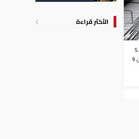
التسجيل
الأكثر قراءة
زال بقوة 5.7
درجة يشعر به سكان 9
عد 29 كم