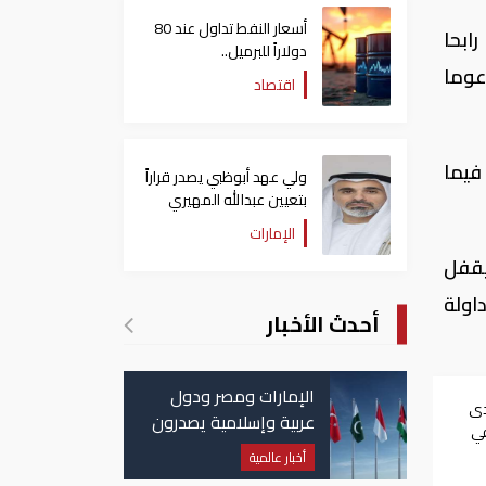
أسعار النفط تداول عند 80
لرئيسية، فى نهاية تعاملات جلسة اليوم الاثنين، مرتفعا بنسبة 0.61%، رابحا
دولاراً للبرميل..
ن 2,7 مليار ريال، مدعوما
وتراجع الأسهم الأمريكية
اقتصاد
في قيمتها، فيما
ولي عهد أبوظبي يصدر قراراً
بتعيين عبدالله المهيري
رئيسا لـ"أبوظبي للتراث"
الإمارات
سبة 15.14%، رابحا 900.68 نقطة، ليقفل
هم المتداولة
أحدث الأخبار
الإمارات ومصر ودول
دى
عربية وإسلامية يصدرون
في
بيانا مشتركا بشأن
احية
أخبار عالمية
الانتهاكات الإسرائيلية