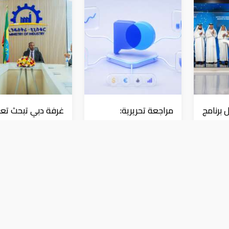
 برنامج
مراجعة تحريرية:
غرفة دبي تبحث تعز
Pocket Option مقارنةً
التعاون مع إثيوبيا
د في
بمنصات التداول الأخرى
بورصة
بورصة
ي ختام تعاملات الإثنين بـ0.51%