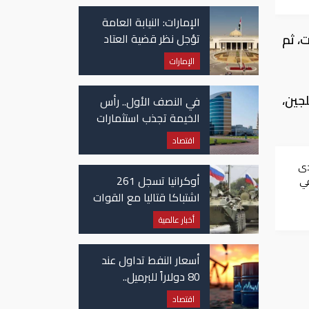
في غزة
الإمارات: النيابة العامة
، ثم
تؤجل نظر قضية العتاد
العسكري للسودان
الإمارات
جين،
في النصف الأول.. رأس
الخيمة تجذب استثمارات
تتجاوز 771 مليون درهم
اقتصاد
دى
أوكرانيا تسجل 261
في
احية
اشتباكا قتاليا مع القوات
الروسية
أخبار عالمية
أسعار النفط تداول عند
80 دولاراً للبرميل..
وتراجع الأسهم
اقتصاد