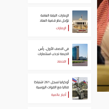
الإمارات: النيابة العامة
تؤجل نظر قضية العتاد
العسكري للسودان
الإمارات
في النصف الأول.. رأس
الخيمة تجذب استثمارات
تتجاوز 771 مليون درهم
اقتصاد
أوكرانيا تسجل 261 اشتباكا
قتاليا مع القوات الروسية
أخبار عالمية