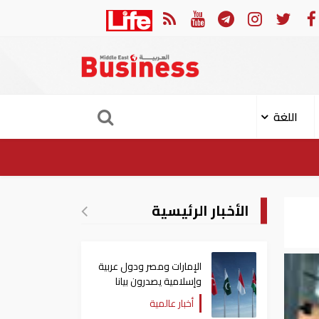
في النصف الأول.. رأس الخيمة تجذب استثمارات تتجاوز 771 مليون درهم
اللغة
الأخبار الرئيسية
الإمارات ومصر ودول عربية
وإسلامية يصدرون بيانا
مشتركا بشأن الانتهاكات
أخبار عالمية
الإسرائيلية في غزة