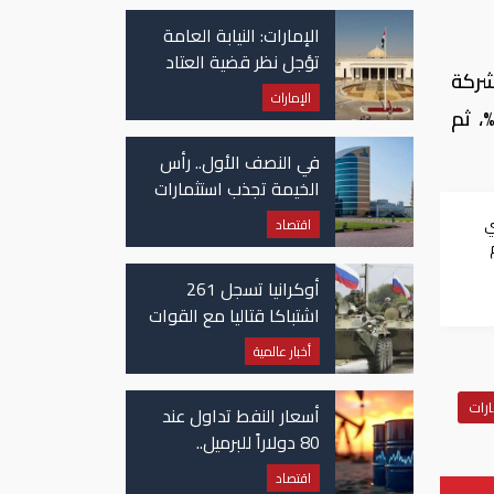
في غزة
الإمارات: النيابة العامة
تؤجل نظر قضية العتاد
 خسارة 9.82%، تلاه سهم شركة
العسكري للسودان
الإمارات
وعة سوداتل للاتصاﻻت المحدودة- سوداتل، بنسبة 2.81%، ثم سهم مجموعة أغذية، بنسبة 2.57%، ثم
في النصف الأول.. رأس
الخيمة تجذب استثمارات
تتجاوز 771 مليون درهم
ي
اقتصاد
أوكرانيا تسجل 261
اشتباكا قتاليا مع القوات
الروسية
أخبار عالمية
ارات
أسعار النفط تداول عند
80 دولاراً للبرميل..
وتراجع الأسهم
اقتصاد