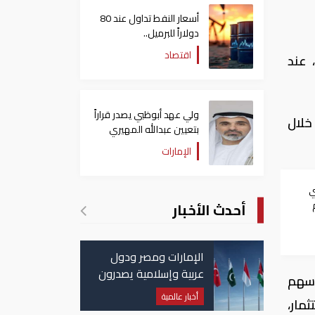
أسعار النفط تداول عند 80
دولاراً للبرميل..
وتراجع الأسهم الأمريكية
اقتصاد
لأوراق المالية العام، تعاملات اليوم الأثنين، على انخفاض بنسبة 0.12%، عند
ولي عهد أبوظبي يصدر قراراً
2 مليون درهم، من خلال
بتعيين عبدالله المهيري
رئيسا لـ"أبوظبي للتراث"
الإمارات
ي
أحدث الأخبار
الإمارات ومصر ودول
عربية وإسلامية يصدرون
ئمة الخضراء بنسبة نمو 14.99%، تلاه سهم
بيانا مشتركا بشأن
أخبار عالمية
شراق للاستثمار،
الانتهاكات الإسرائيلية