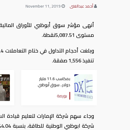
أحمد عبدالغنى
November 11, 2019
مستوى 5,087.51نقطة.
تنفيذ 1,556 صفقة.
بمكاسب 11.6 مليار
دولار.. سوق أبوظبي
المالي يتصدر البورصات
بورصة
العربية