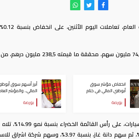
أنهى مؤشر سوق أبوظبي ل
وبلغت أحجام التداول في ختام التعاملات 74,4 مليون سهم، محققة ما قيمته 38,5
انخفاض مؤشر سوق
أبرز أسهم سوق أبوظب
أبوظبي المالي في ختام
المالي.. والمؤشر العام
التعاملات بـ0.11%
يواصل الهبوط اليوم
بورصة
بورصة
الأربعاء
وجاء سهم شركة الإمارات لتعليم قيادة السيارات، على رأس القا
شركة ابوظبي الوطنية للطاقة، بنسبة 4.04%، ثم سهم دانة غاز، بنسبة 3.97%، وسهم شركة ا