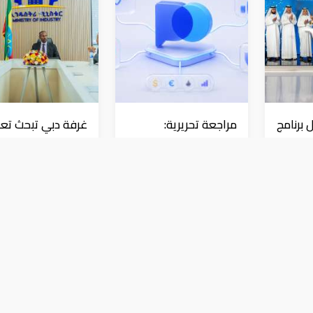
 برنامج
مراجعة تحريرية:
غرفة دبي تبحث تعز
Pocket Option مقارنةً
التعاون مع إثيوبيا
د في
بمنصات التداول الأخرى
بورصة
بورصة
 بارتفاع هامشى للمؤشر العام بـ0.7%