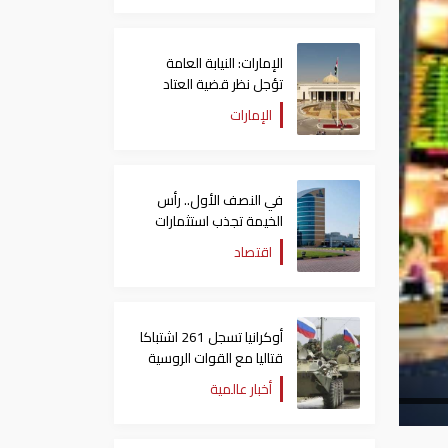
الإمارات: النيابة العامة
تؤجل نظر قضية العتاد
العسكري للسودان
الإمارات
في النصف الأول.. رأس
الخيمة تجذب استثمارات
تتجاوز 771 مليون درهم
اقتصاد
أوكرانيا تسجل 261 اشتباكا
قتاليا مع القوات الروسية
أخبار عالمية