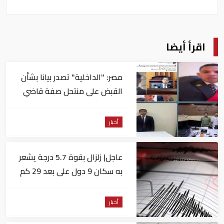
اقرأ أيضا
مصر: "الداخلية" تصدر بيانا بشأن
القبض على منتحل صفة قاضي
للاستيلاء على المواطنين
أخبار
عاجل| زلزال بقوة 5.7 درجة يشعر
به سكان 9 دول على بعد 29 كم
من السويس
أخبار