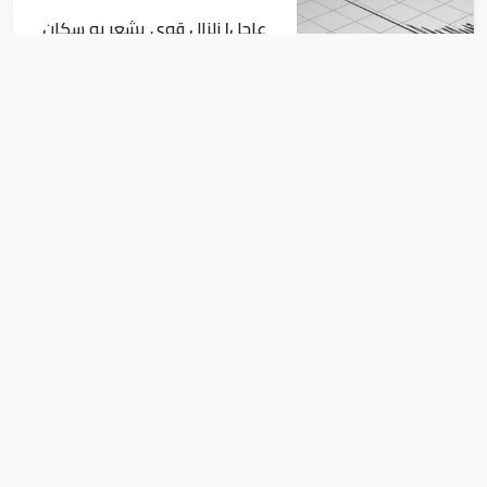
عاجل| زلزال قوي يشعر به سكان
القاهرة
أخبار
السيسي يجتمع مع وزير النقل
ويوجه بسرعة الانتهاء من
المشروعات الجاري تنفيذها
أخبار
الإمارات تعيد تأهيل 36 مدرسة على امتداد
مديريات الساحل الغربي