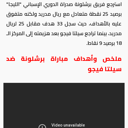
استرجع فريق برشلونة صدراة الدوري الإسباني "الليجا"
برصيد 25 نقطة متعادل مع ريال مدريد ولكنه متفوق
عليه بالأهداف، حيث سجل 33 هدف مقابل 25 لريال
مدريد، بينما تراجع سيلتا فيجو بعد هزيمته إلى المركز الـ
18 برصيد 9 نقاط.
ملخص وأهداف مباراة برشلونة ضد
سيلتا فيجو