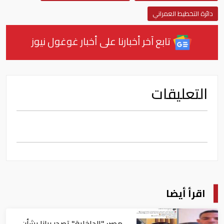
دائرة التخطيط العمراني
تابع آخر أخبارنا على أخبار غوغول نيوز
التعليقات
اقرأ أيضا
مصر: "الداخلية" تصدر بيانا بشأن