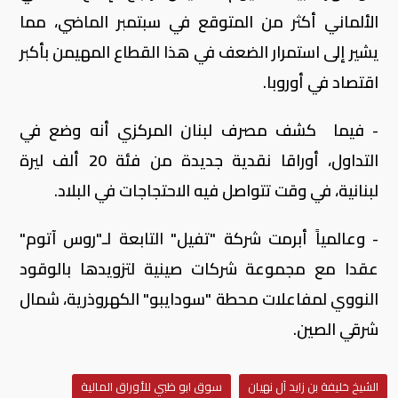
الألماني أكثر من المتوقع في سبتمبر الماضي، مما
يشير إلى استمرار الضعف في هذا القطاع المهيمن بأكبر
اقتصاد في أوروبا.
- فيما كشف مصرف لبنان المركزي أنه وضع في
التداول، أوراقا نقدية جديدة من فئة 20 ألف ليرة
لبنانية، في وقت تتواصل فيه الاحتجاجات في البلاد.
- وعالمياً أبرمت شركة "تفيل" التابعة لـ"روس آتوم"
عقدا مع مجموعة شركات صينية لتزويدها بالوقود
النووي لمفاعلات محطة "سودايبو" الكهروذرية، شمال
شرقي الصين.
الشيخ خليفة بن زايد آل نهيان
سوق ابو ظبي للأوراق المالية