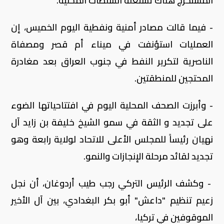
المستخرج هناك تستغله السلطات المحلية.
- فيما قالت مصادر أمنية ونفطية اليوم الخميس، إن
العمليات استؤنفت في ميناء أم قصر ومصفاة
الناصرية لتكرير النفط في جنوب العراق بعد مغادرة
المحتجين للمنطقتين.
- وأبرزت الصحف المحلية اليوم في افتتاحياتها الضوء
على تجديد و الثقة في سمو الشيخ خليفة بن زايد آل
نهيان رئيساً للمجلس الأعلى للاتحاد لولاية رابعة وهو
تجديد لقائد مرحلة الإنجازات والنمو.
- وكشف الرئيس التركي رجب طيب أردوغان، أن نجل
زعيم تنظيم "داعش" أبو بكر البغدادي، بين آل الأخير
الموقوفين في تركيا،