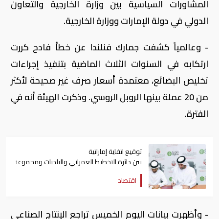
المشاورات السياسية بين وزارة الخارجية والتعاون
الدولي في دولة الإمارات ووزارة الخارجية.
- وعالمياً كشفت جمارك فنلندا عن خطأ فادح كررت
ارتكابه في السنوات الثلاث الماضية بتنفيذ إجراءات
تخليص البضائع، معتمدة أسعار صرف غير صحيحة لأكثر
من 20 عملة بينها الروبل الروسي. وذكرت الهيئة أنه في
الفترة.
توقيع اتفاية إماراتية
بين دائرة التخطيط العمراني والبلديات ومجموعة "أغذي
اقتصاد
- وأظهرت بيانات اليوم الخميس تراجع الإنتاج الصناعي