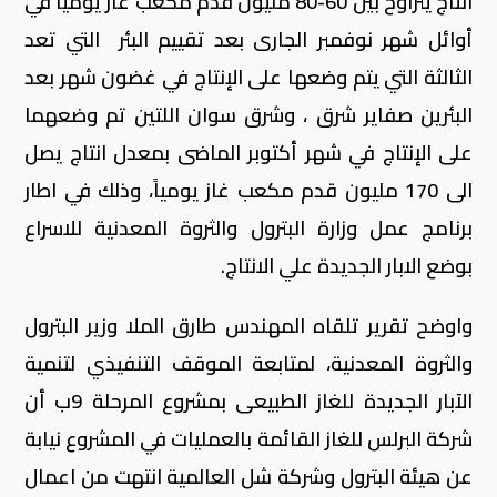
انتاج يتراوح بين 60-80 مليون قدم مكعب غاز يومياً في
أوائل شهر نوفمبر الجارى بعد تقييم البئر التي تعد
الثالثة التي يتم وضعها على الإنتاج في غضون شهر بعد
البئرين صفاير شرق ، وشرق سوان اللتين تم وضعهما
على الإنتاج في شهر أكتوبر الماضى بمعدل انتاج يصل
الى 170 مليون قدم مكعب غاز يومياً، وذلك في اطار
برنامج عمل وزارة البترول والثروة المعدنية للاسراع
بوضع الابار الجديدة علي الانتاج.
واوضح تقرير تلقاه المهندس طارق الملا وزير البترول
والثروة المعدنية، لمتابعة الموقف التنفيذي لتنمية
الآبار الجديدة للغاز الطبيعى بمشروع المرحلة 9ب أن
شركة البرلس للغاز القائمة بالعمليات في المشروع نيابة
عن هيئة البترول وشركة شل العالمية انتهت من اعمال