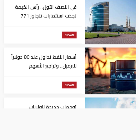
في النصف الأول.. رأس الخيمة
تجذب استثمارات تتجاوز 771
مليون درهم
اقتصاد
أسعار النفط تداول عند 80 دولاراً
للبرميل.. وتراجع الأسهم
الأمريكية
اقتصاد
توجهات جديدة للولايات
المتحدة.. منح 354.6 مليون دولار
مساعدات إلى الأردن
اقتصاد