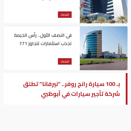
على الشركات والأعمال
اقتصاد
في النصف الأول.. رأس الخيمة
تجذب استثمارات تتجاوز 771
مليون درهم
اقتصاد
بـ 100 سيارة رانج روفر.. "نيرفانا" تطلق
شركة تأجير سيارات في أبوظبي