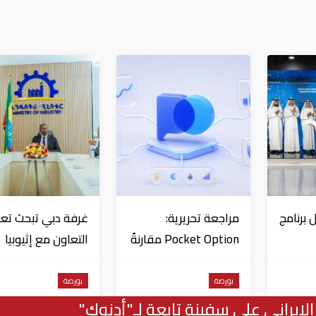
 برنامج
مراجعة تحريرية:
غرفة دبي تبحث تعز
Pocket Option مقارنةً
التعاون مع إثيوبيا
د في
بمنصات التداول الأخرى
بورصة
بورصة
الإيراني على سفينة تابعة لـ"أدنوك"