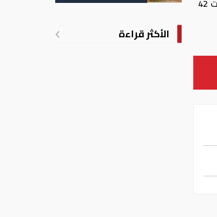
وارتفعت أسهم 42 شركة مقيدة بالبورصة فى ختام التعاملات، وانخفضت 95 شركة، ولم تتغير مستويات 42
الأكثر قراءة