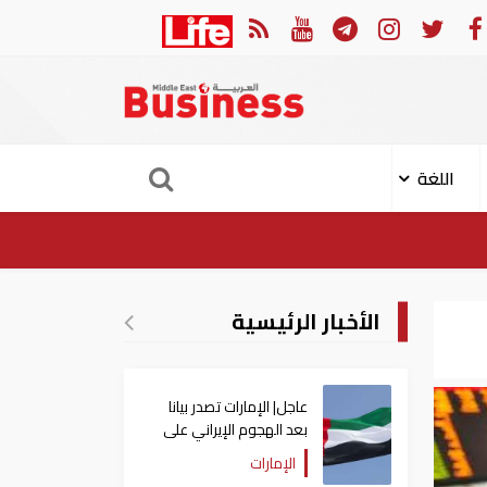
عاجل| "أدنوك" تعلن تعرض سفينة لها للاستهداف بصاروخ في مضيق هرمز
اللغة
الأخبار الرئيسية
عاجل| الإمارات تصدر بيانا
بعد الهجوم الإيراني على
سفينة تابعة لـ"أدنوك"
الإمارات