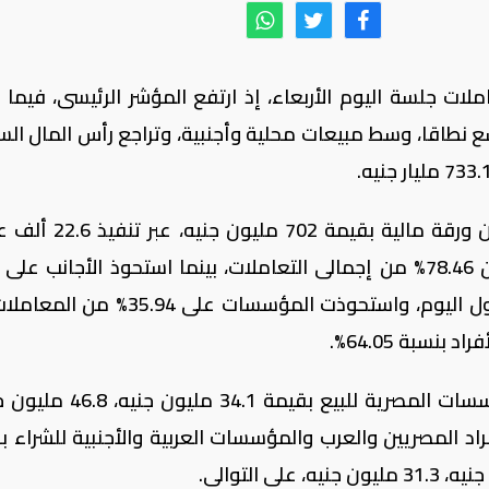
لات جلسة اليوم الأربعاء، إذ ارتفع المؤشر الرئيسى، فيما ت
 نطاقا، وسط مبيعات محلية وأجنبية، وتراجع رأس المال ال
وبلغ حجم التداول على الأسهم 135.6 مليون ورقة مالية بقيم
لعدد 174 شركة، وسجلت تعاملات المصريين 78.46% من إجمالى التعاملات، بينما استحوذ الأجانب 
16.32%، والعرب على 5.22% خلال جلسة تداول اليوم، واستحوذت المؤسسات على
نسبة 64.05%.
ومال صافى تعاملات الأفراد الأجانب والمؤسسات المصرية للبيع بقي
راد المصريين والعرب والمؤسسات العربية والأجنبية للشراء ب