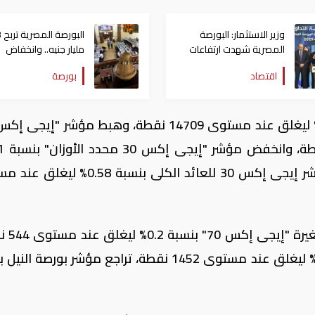
وزير الاستثمار: البورصة
البو
المصرية شهدت ارتفاعات
مليار جنيه.. وانخفاض
تاريخية بسبب تحسن
المؤشر العام البحريني
اقتصاد
بورصة
الاقتصاد
ليغلق عند مستوى 17529 نقطة، ونزل مؤشر إيجى إكس 30 للعائد الكلى بنسبة 
فيما ارتفع مؤشر الشركا
وصعد مؤشر "إيجى إكس 100" بنسبة 0.01% ليغلق عند مستوى 1452 نقطة، تراجع مؤشر بورصة