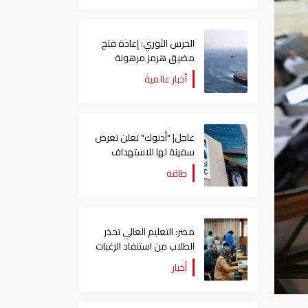
الحرس الثوري: إعادة فتح
مضيق هرمز مرهونة
بقبول واشنطن الكامل
أخبار عالمية
لشروط طهران
عاجل| "أدنوك" تعلن تعرض
سفينة لها للاستهداف
بصاروخ في مضيق هرمز
طاقة
مصر: التعليم العالي تحذر
الطلاب من استنفاد الرغبات
قبل غلق التسجيل
أخبار