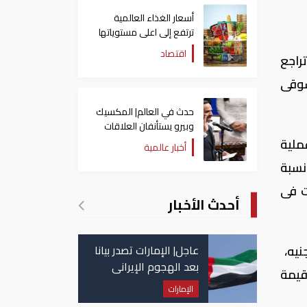
أسعار الغذاء العالمية
ترتفع إلى اعلى مستوياتها
منذ 3 سنوات
اقتصاد
راجع
سوقى
حدث في العالم| المكسيك
وبيرو يستأنفان العلاقات
بعد قطيعة 9 أشهر..
ة 702 مليون جنيه، عبر تنفيذ 22.6 ألف عملية
أخبار عالمية
وتنصيب رئيسا جديدا
على نسبة
لكولومبيا
 35.94% من المعاملات فى
أحدث الأخبار
عاجل| الإمارات تصدر بيانا
مة 34.1 مليون جنيه، 46.8 مليون جنيه،
بعد الهجوم الإيراني
قيمة
على سفينة تابعة
الإمارات
لـ"أدنوك"