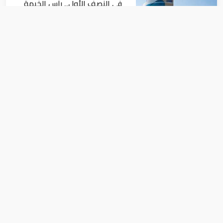
في النصف الأول.. رأس الخيمة
تجذب استثمارات تتجاوز 771
مليون درهم
اقتصاد
أسعار النفط تداول عند 80 دولاراً
للبرميل.. وتراجع الأسهم
الأمريكية
اقتصاد
"السعودية" تتقدم 103 مركز عالميا في بدء
النشاط التجاري