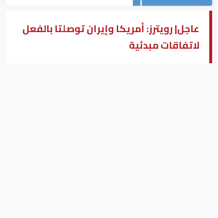
عاجل| رويترز: أمريكا وإيران توصلتا بالفعل
لاتفاقات مبدئية
أمريكا وإيران
بزنس ميدل إيست - طهران