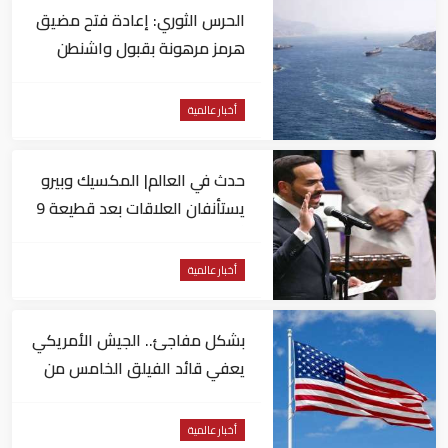
الحرس الثوري: إعادة فتح مضيق
هرمز مرهونة بقبول واشنطن
الكامل لشروط طهران
أخبار عالمية
حدث في العالم| المكسيك وبيرو
يستأنفان العلاقات بعد قطيعة 9
أشهر.. وتنصيب رئيسا جديدا
لكولومبيا
أخبار عالمية
بشكل مفاجئ.. الجيش الأمريكي
يعفي قائد الفيلق الخامس من
منصبه
أخبار عالمية