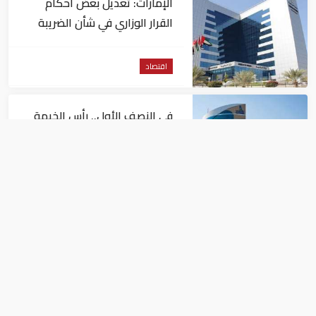
الإمارات: تعديل بعض أحكام
القرار الوزاري في شأن الضريبة
على الشركات والأعمال
اقتصاد
في النصف الأول.. رأس الخيمة
تجذب استثمارات تتجاوز 771
مليون درهم
اقتصاد
أسعار النفط تداول عند 80 دولاراً
للبرميل.. وتراجع الأسهم
الأمريكية
اقتصاد