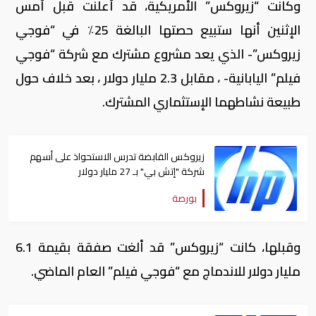
وكانت “زيروكس” الأمريكية، قد أعلنت قبل أمس
الإثنين أنها ستبيع حصتها البالغة 25٪ في “فوجي
زيروكس”- الذي يعد مشروع مشترك مع شركة “فوجي
فيلم” اليابانية- ، مقابل 2.3 مليار دولار ، بعد خلاف حول
طبيعة نشاطهما الإستثماري المشترك
.
زيروكس القابضة تدرس الاستحواذ على أسهم
شركة "إتش بي" بـ 27 مليار دولار
بورصة
وقبلها، كانت “زيروكس” قد ألغت صفقة بقيمة 6.1
مليار دولار للاندماج مع “فوجي فيلم” العام الماضي
.