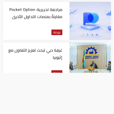
مراجعة تحريرية: Pocket Option
مقارنةً بمنصات التداول الأخرى
بورصة
غرفة دبي تبحث تعزيز التعاون مع
إثيوبيا
بورصة
سوق أبو ظبى المالى يغلق على انخفاض
المؤشر العام بنسبة 0.19%