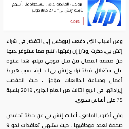
زيروكس القابضة تدرس الاستحواذ على أسهم
شركة "إتش بي" بـ 27 مليار دولار
بورصة
وعن أسباب التي دفعت زيروكس إلى التفكير في شراء
إتش بي، ذكرت رويترز إن رغبتها ، تنبع مما سيتوفر لديها
من صفقة انفصال من قبل فوجي فيلم، هذا علاوة
على استغلال نقطة تراجع إتش بي الحالية، بسبب هبوط
أعمال وصناعة الطابعات مؤخرًا ، حيث انخفضت
إيراداتها في الربع الثالث من العام الجاري 2019 بنسبة
5٪ على أساس سنوي
.
وفي أكتوبر الماضي، أعلنت إتش بي عن خطة تخفيض
ضخمة لعدد موظفيها ، حيث ستنهي تعاقدات نحو 9