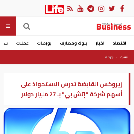
اقتصاد
اخبار
بنوك ومصارف
بورصات
عملات
سيار
الرئيسية
بورصة
زيروكس القابضة تدرس الاستحواذ على
أسهم شركة "إتش بي" بـ 27 مليار دولار