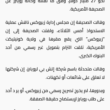
نحو 27 مليار دولار، وفق ما نقلته وكالة رويترز عن
الصحيفة الأمريكية
.
وقالت الصحيفة إن مجلس إدارة زيروكس ناقش عملية
الاستحواذ أمس الثلاثاء، ولفتت الصحيفة إلى إن
“زيروكس” التي يقع مقرها في ولاية كونيتيكت
الأمريكية، تلقت التزام بتمويل غير رسمي من أحد
البنوك الكبرى
.
وقالت متحدثة باسم شركة إتش بي لرويترز، إن شركتها
لا تعلق على شائعات أو تكهنات
.
وبدورها، لم يخرج تصريح رسمي من زيروكس، أو ير د أحد
على طلب رويترز لإيستضاح حقيقة الصفقة
.