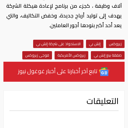
آلاف وظيفة ، كجزء من برنامج لإعادة هيكلة الشركة
يهدف إلى توليد أرباح جديدة، وخفض التكاليف، والتي
يعد أحد أكبر بنودها أجور العاملين.
زيروكس
إتش بي
الاستحواذ على شركة إتش بي
صفقة بيع إتش بي
زيروكس الأمريكية
فوجى زيروكس
تابع آخر أخبارنا على أخبار غوغول نيوز
التعليقات