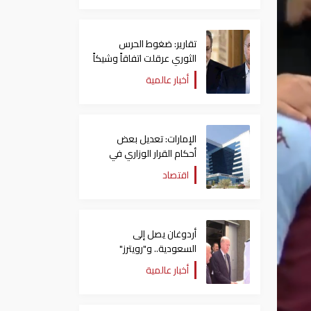
تقارير: ضغوط الحرس
الثوري عرقلت اتفاقاً وشيكاً
حول هرمز
أخبار عالمية
الإمارات: تعديل بعض
أحكام القرار الوزاري في
شأن الضريبة على الشركات
اقتصاد
والأعمال
أردوغان يصل إلى
السعودية.. و"رويترز"
تكشف تفاصيل الاتفاق
أخبار عالمية
المرتقب