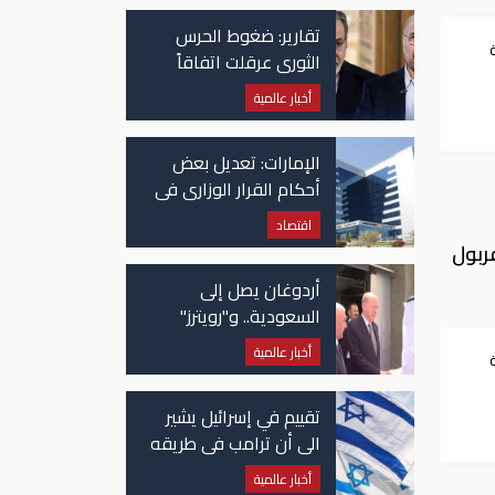
تقارير: ضغوط الحرس
الثوري عرقلت اتفاقاً
وشيكاً حول هرمز
أخبار عالمية
الإمارات: تعديل بعض
أحكام القرار الوزاري في
شأن الضريبة على
اقتصاد
الشركات والأعمال
فربول
أردوغان يصل إلى
السعودية.. و"رويترز"
تكشف تفاصيل الاتفاق
أخبار عالمية
المرتقب
تقييم في إسرائيل يشير
الى أن ترامب في طريقه
الى إبرام اتفاق مع إيران
أخبار عالمية