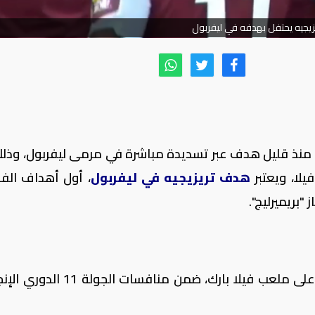
زيجيه يحتفل بهدفه في ليفربول
" منذ قليل هدف عبر تسديدة مباشرة في مرمى ليفربول، وذل
هدف تريزيجيه في ليفربول
، أول أهداف الف
"بريميرليج".
وتقام مباراة ليفربول ضد أستون فيلا حاليًا على ملعب فيلا بارك، ضمن مناف