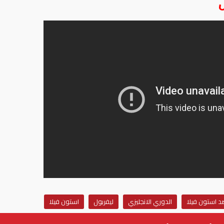
د استون فيلا
الدوري الانجليزي
ليفربول
استون فيلا