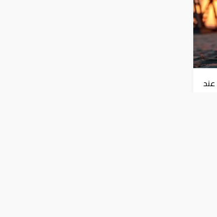
عند
زنة