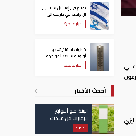
تقييم في إسرائيل يشير الى
أن ترامب في طريقه الى
إبرام اتفاق مع إيران
أخبار عالمية
خطوات استثنائية.. دول
أوروبية تستعد لمواجهة
موجة حر غير مسبوقة
أخبار عالمية
ك في
رعون
أحدث الأخبار
البيئة: خلو أسواق
الإمارات من منتجات
سات الجولة 11 الدوري الإنجليزي
الخس المرتبطة بتفشي
اقتصاد
داء السيكلوسبورا