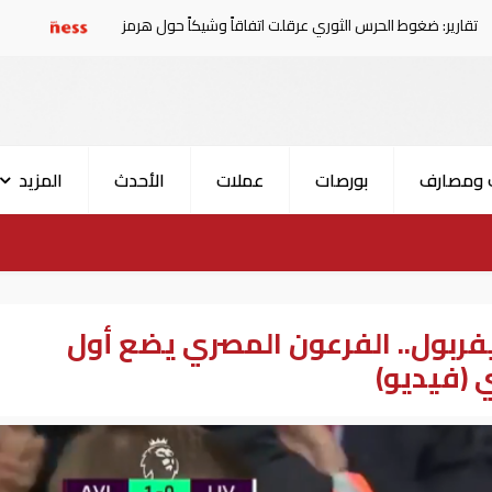
رس الثوري عرقلت اتفاقاً وشيكاً حول هرمز
الإمارات: تعديل
 ومصارف
بورصات
عملات
الأحدث
المزيد
ربول.. الفرعون المصري يضع أول
 (فيديو)