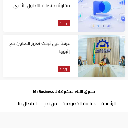
اقرأ أيضا
انخفاض الأسهم الأوروبية وتأرجح
الأمريكية بين المكاسب والخسائر
بورصة
إدراج رسمي لأول برنامج لصكوك
الخزينة الحكومية للأفراد في
"ناسداك دبي"
بورصة
مراجعة تحريرية: Pocket Option
مقارنةً بمنصات التداول الأخرى