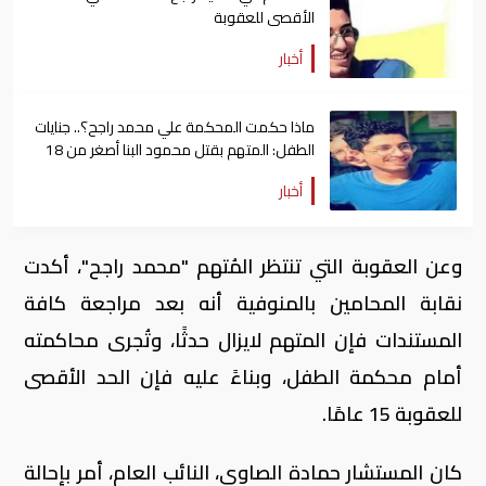
الأقصى للعقوبة
أخبار
ماذا حكمت المحكمة علي محمد راجح؟.. جنايات
الطفل: المتهم بقتل محمود البنا أصغر من 18
سنة
أخبار
وعن العقوبة التي تنتظر المُتهم "محمد راجح"، أكدت
نقابة المحامين بالمنوفية أنه بعد مراجعة كافة
المستندات فإن المتهم لايزال حدثًا، وتُجرى محاكمته
أمام محكمة الطفل، وبناءً عليه فإن الحد الأقصى
للعقوبة 15 عامًا.
كان المستشار حمادة الصاوي، النائب العام، أمر بإحالة