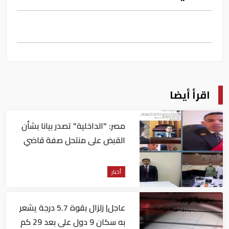
اقرأ أيضا
مصر: "الداخلية" تصدر بيانا بشأن
القبض على منتحل صفة قاضي
للاستيلاء على المواطنين
أخبار
عاجل| زلزال بقوة 5.7 درجة يشعر
به سكان 9 دول على بعد 29 كم