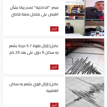
مصر: "الداخلية" تصدر بيانا بشأن
القبض على منتحل صفة قاضي
للاستيلاء على المواطنين
أخبار
عاجل| زلزال بقوة 5.7 درجة يشعر
به سكان 9 دول على بعد 29 كم
من السويس
أخبار
عاجل| زلزال قوي يشعر به سكان
القاهرة
أخبار