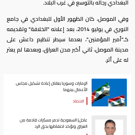
البغدادي رجاله بالتوسع في غرب البلاد
.
وفي الموصل، كان الظهور الأول للبغدادي في جامع
النوري في يوليو 2014، بعد إعلانه "الخلافة" وتقديمه
كـ"أمير المؤمنين
"
، بعدما سيطر تنظيم داعش على
مدينة الموصل، ثاني أكبر مدن العراق، وبعدها لم يعثر
له على أثر
.
الإمارات وسوريا يعلنان إعادة تشكيل مجلس
الأعمال بينهما
اقتصاد
عاجل| السعودية تدمر مسيّرات قادمة من
العراق وتؤكد احتفاظها بحق الرد