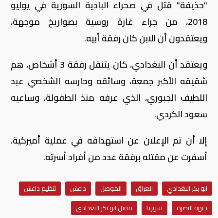
"حذيفة" قتل في صحراء البادية السورية في يوليو
2018، من جراء غارة روسية بصواريخ موجهة،
ويعتقدون أن الابن كان رفقة أبيه
.
ويعتقد أن البغدادي، كان يتنقل رفقة 3 أشخاص، هم
شقيقه الأكبر جمعة، وسائقه وحارسه الشخصي عبد
اللطيف الجبوري، الذي عرفه منذ الطفولة، وساعيه
سعود الكردي
.
إلا أن تم الإعلان عن استهدافه في عملية أميركية،
أسفرت عن مقتله برفقة عدد من أفراد أسرته.
ابو بكر البغدادي
العراق
الموصل
داعش
تنظيم داعش
جبهة النصرة
سوريا
مقتل ابو بكر البغدادي