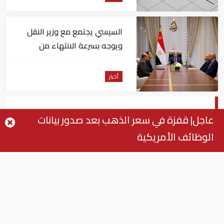
السيسي يجتمع مع وزير النقل
ويوجه بسرعة الانتهاء من
المشروعات الجاري تنفيذها
أخبار
ماذا حكمت المحكمة علي محمد راجح؟..
عاجل| قفزة في سعر الذهب بعد صدور بيانات
جنايات الطفل: المتهم بقتل محمود البنا
الوظائف الأمريكية
أصغر من 18 سنة