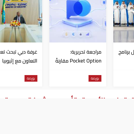
 برنامج
مراجعة تحريرية:
غرفة دبي تبحث تعز
Pocket Option مقارنةً
التعاون مع إثيوبيا
د في
بمنصات التداول الأخرى
بورصة
بورصة
ق توزيع الأدوية بتأسيس شركة جديدة