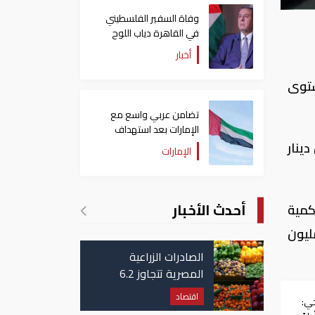
وفاة السفير الفلسطيني
في القاهرة دياب اللوح
أخبار
ام 7.4 نقطة ليبلغ مستوى
تضامن عربي واسع مع
الإمارات بعد استهداف
ناقلة في مضيق هرمز
 6332 صفقة نقدية بقيمة 24.3 مليون دينار
الإمارات
أحدث الأخبار
 المئة من خلال كمية
مت عبر 4510 صفقات نقدية بقيمة 12.2 مليون دينار «نحو 41.48 مليون
الصادرات الزراعية
المصرية تتجاوز 6.2
مليون طن حتى الآن
اقتصاد
جي: