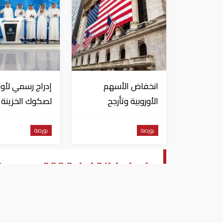
انخفاض الأسهم
إدراج رسمي لأول
الأوروبية وتأرجح
لصكوك الخزينة
الأمريكية بين المكاسب
الحكومية للأفرا
والخسائر
"ناسداك دبي"
بورصة
بورصة
بايونيرز القابضة تقتحم سو