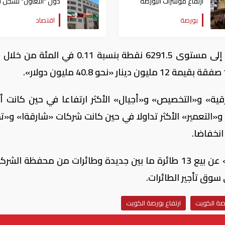
ارتفاع مؤشرات البورصة
دول "التعاون" تسجل أد
المصرية عند الإغلاق
متقدمًا في المؤشرات
بورصة
اقتصاد
الاقتصادية والسكانية
والطاقة
وارتفع مؤشر السوق الأول 6.8 نقطة ليصل إلى مستوى 6291.5 نقطة بنسبة 0.11 في 
ة» و«التخصيص» و«أجيال» الأكثر ارتفاعا في حين كانت 
«التعمير» الأكثر تداولا في حين كانت شركات «شارقةا» و«ت
انخفاضا.
وتابع المتعاملون إعلانا من شركة «آلافكو» عن بيع 13 طائرة ما بين جديدة وطائرات من محفظة 
 سوق تأجير الطائرات.
رصة الكويت
ارتفاع بورصة الكويت