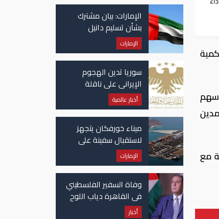
اءً
الإمارات: بيان مشترك
بشأن تسليم دانيل
كينيهان إلى السلطات
الإمارات
الإيرلندية
المئة من خلال كمية
سوريا تدين الهجوم
الإيراني على ناقلة
"أدنوك" في مضيق هرمز
أسهم
أخبار عالمية
مدين
ميناء خورفكان يتجهز
لاستقبال سفينة على
متنها 6068 سيارة صينية
الشركة مع
الإمارات
وفاة السفير الفلسطيني
في القاهرة دياب اللوح
أخبار