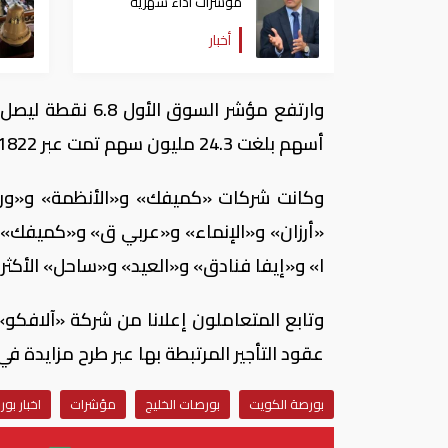
مؤشرات أداء شهرية
للمحافظين وقياس رضا
أخبار
المواطنين
أسهم بلغت 24.3 مليون سهم تمت عبر 1822 صفقة بقيمة 12 مليون دينار «نحو 40.8 مليون دولار».
وكانت شركات «كميفك» و«الأنظمة» و«ورقي
«أرزان» و«الإنماء» و«عربي ق» و«كميفك» و
ا» و«إيفا فنادق» و«العيد» و«ساحل» الأكثر 
عقود التأجير المرتبطة بها عبر طرح مزايدة في
بورصة الكويت
بورصات الخليج
مؤشرات
اخبار بو