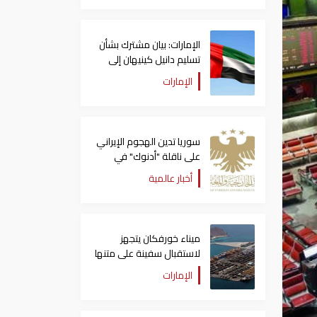
الإمارات: بيان مشترك بشأن
تسليم دانيل كينيهان إلى
السلطات الإيرلندية
الإمارات
سوريا تدين الهجوم الإيراني
على ناقلة "أدنوك" في
مضيق هرمز ‏
أخبار عالمية
ميناء خورفكان يتجهز
لاستقبال سفينة على متنها
6068 سيارة صينية
الإمارات