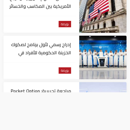
الأمريكية بين المكاسب والخسائر
بورصة
إدراج رسمي لأول برنامج لصكوك
الخزينة الحكومية للأفراد في
"ناسداك دبي"
بورصة
مراجعة تحريرية: Pocket Option
مقارنةً بمنصات التداول الأخرى
بورصة