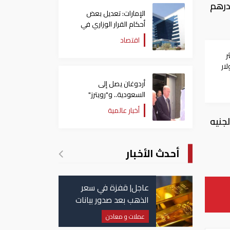
هب، عيار 21، في الأسواق الإماراتية، اليوم الأربعاء 16-10 -2019، عند 153.12 درهم
الإمارات: تعديل بعض
أحكام القرار الوزاري في
شأن الضريبة على الشركات
اقتصاد
والأعمال
ر
أردوغان يصل إلى
السعودية.. و"رويترز"
تكشف تفاصيل الاتفاق
أخبار عالمية
المرتقب
سعرا 160.41، وجاء سعر الجنيه
أحدث الأخبار
عاجل| قفزة في سعر
الذهب بعد صدور بيانات
الوظائف الأمريكية
عملات و معادن