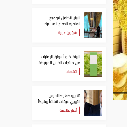
البيان الكامل لتوقيع
اتفاقية الدفاع المشترك
بين السعودية وتركيا
شؤون عربية
وباكستان
البيئة: خلو أسواق الإمارات
من منتجات الخس المرتبطة
بتفشي داء السيكلوسبورا
اقتصاد
تقارير: ضغوط الحرس
الثوري عرقلت اتفاقاً وشيكاً
حول هرمز
أخبار عالمية