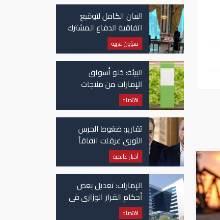
البيان الكامل لتوقيع
اتفاقية الدفاع المشترك
بين السعودية وتركيا
شؤون عربية
وباكستان
البيئة: خلو أسواق
الإمارات من منتجات
الخس المرتبطة بتفشي
اقتصاد
داء السيكلوسبورا
تقارير: ضغوط الحرس
الثوري عرقلت اتفاقاً
وشيكاً حول هرمز
أخبار عالمية
الإمارات: تعديل بعض
أحكام القرار الوزاري في
شأن الضريبة على
اقتصاد