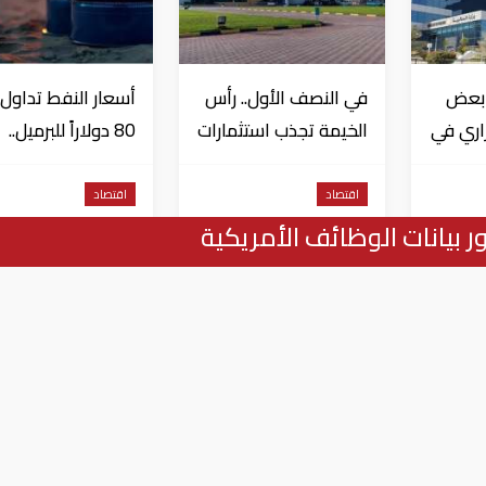
 بعض
في النصف الأول.. رأس
أسعار النفط تداول 
زاري في
الخيمة تجذب استثمارات
80 دولاراً للبرميل..
ى
تتجاوز 771 مليون درهم
وتراجع الأسهم
ال
الأمريكية
اقتصاد
اقتصاد
بيانات الوظائف الأمريكية
ت التجارية في العالم