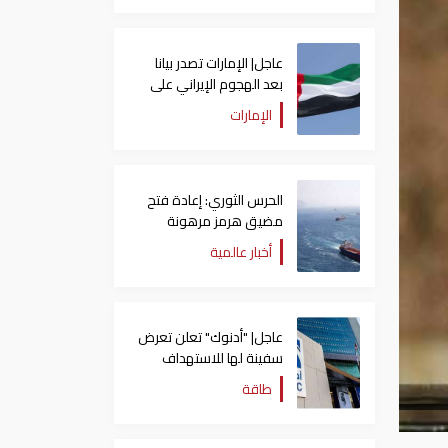
عاجل| الإمارات تصدر بيانا
بعد الهجوم الإيراني على
سفينة تابعة لـ"أدنوك"
الإمارات
الحرس الثوري: إعادة فتح
مضيق هرمز مرهونة
بقبول واشنطن الكامل
أخبار عالمية
لشروط طهران
عاجل| "أدنوك" تعلن تعرض
سفينة لها للاستهداف
بصاروخ في مضيق هرمز
طاقة