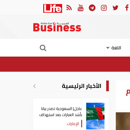
ادة فتح مضيق هرمز مرهونة بقبول واشنطن الكامل لشروط طهران
اللغة
الأخبار الرئيسية
م
عاجل| السعودية تصدر بيانا
بأشد العبارات بعد استهداف
إيران لناقلة إماراتية
الإمارات