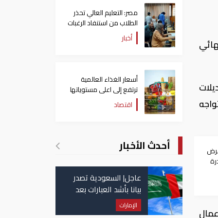
مصر: التعليم العالي تحذر
الطلاب من استنفاد الرغبات
قبل غلق التسجيل
أخبار
ل النهائي
أسعار الغذاء العالمية
يلات
ترتفع إلى اعلى مستوياتها
منذ 3 سنوات
واجه
اقتصاد
أحدث الأخبار
فرض
ادرة
عاجل| السعودية تصدر
بيانا بأشد العبارات بعد
استهداف إيران لناقلة
الإمارات
إماراتية
عمال