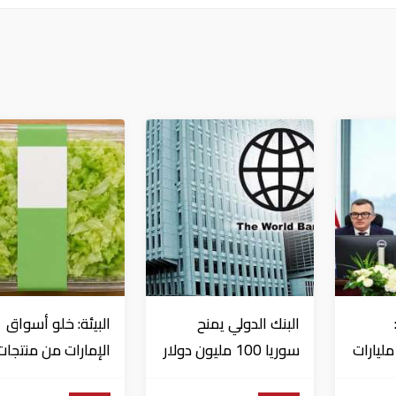
البنك الدولي يمنح
البيئة: خلو أسواق
تثمارات بـ4.5 مليارات
سوريا 100 مليون دولار
الإمارات من منتجات
اج
الخس المرتبطة بت