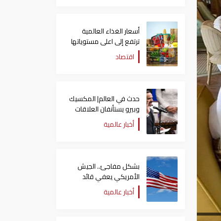
أسعار الغذاء العالمية
ترتفع إلى اعلى مستوياتها
منذ 3 سنوات
اقتصاد
حدث في العالم| المكسيك
وبيرو يستأنفان العلاقات
بعد قطيعة 9 أشهر..
أخبار عالمية
وتنصيب رئيسا جديدا
لكولومبيا
بشكل مفاجئ.. الجيش
الأمريكي يعفي قائد
الفيلق الخامس من منصبه
أخبار عالمية