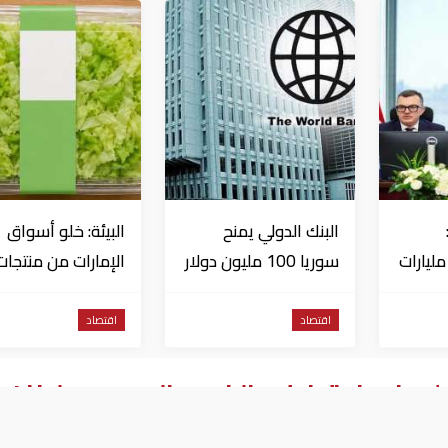
البنك الدولي يمنح
البيئة: خلو أسواق
تثمارات بـ4.5 مليارات
سوريا 100 مليون دولار
الإمارات من منتجات
اج
الخس المرتبطة بت
داء السيكلوسبورا
اقتصاد
اقتصاد
لي في احتياطي الذهب العربي.. ولبنان