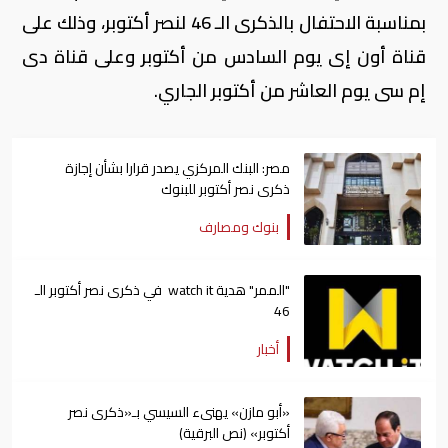
بمناسبة الاحتفال بالذكرى الـ 46 لنصر أكتوبر، وذلك على
قناة أون إى يوم السادس من أكتوبر وعلى قناة دى
إم سى يوم العاشر من أكتوبر الجاري.
مصر: البنك المركزي يصدر قرارا بشأن إجازة
ذكرى نصر أكتوبر للبنوك
بنوك ومصارف
"الممر" هدية watch it في ذكرى نصر أكتوبر الـ
46
أخبار
«أبو مازن» يهنىء السيسي بـ«ذكرى نصر
أكتوبر» (نص البرقية)