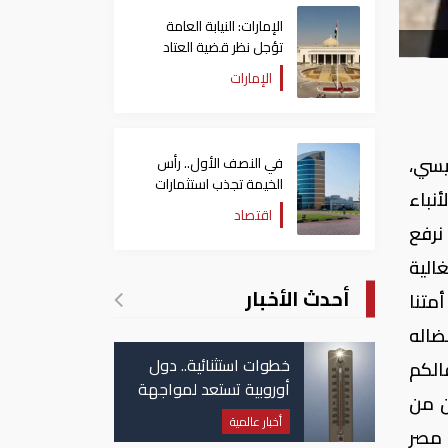
الإمارات: النيابة العامة
تؤجل نظر قضية العتاد
العسكري للسودان
الإمارات
يسي،
في النصف الأول.. رأس
الخيمة تجذب استثمارات
لأنباء
تتجاوز 771 مليون درهم
اقتصاد
ا أن نرفع
الية
أحدث الأخبار
متنا
ضاله
خطوات استثنائية.. دول
الكم
أوروبية تستعد لمواجهة
ن من
موجة حر غير مسبوقة
أخبار عالمية
 مصر