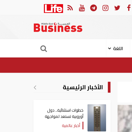
لن إصابة 11 مدنيا في هجوم حوثي على نجران
ارتفا
اللغة
الأخبار الرئيسية
خطوات استثنائية.. دول
أوروبية تستعد لمواجهة
موجة حر غير مسبوقة
أخبار عالمية