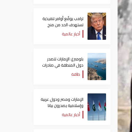
ترامب يوقّع أوامر تنفيذية
تستهدف الحد من منح
الجنسية الأمريكية بالولادة
أخبار عالمية
بلومبرغ: الإمارات تتصدر
دول المنطقة في صادرات
النفط عبر مضيق هرمز
طاقة
الإمارات ومصر ودول عربية
وإسلامية يصدرون بيانا
مشتركا بشأن الانتهاكات
أخبار عالمية
الإسرائيلية في غزة