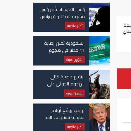
رئيس الموساد يأمر رئيس
مديرية المخابرات ورئيس
قسم إيران بالاستقالة
يبحث
أخبار عالمية
طيني
لة
السعودية تعلن إصابة
11 مدنيا في هجوم
حوثي على نجران
شؤون عربية
ارتفاع حصيلة قتلى
الهجوم الحوثي على
معسكرات حكومية لـ58
شؤون عربية
قتيلًا وعشرات الجرحى
ترامب يوقّع أوامر
تنفيذية تستهدف الحد
من منح الجنسية
أخبار عالمية