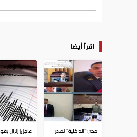
اقرأ أيضا
مصر: "الداخلية" تصدر