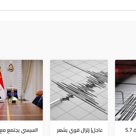
عاجل| زلزال بقوة 5.7
عاجل| زلزال قوي يشعر
السيسي يجتمع مع و