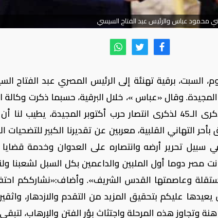
ني محمود عباس والرئيس عبد الفتاح السيسي
، السبت، برقية تهنئة إلى الرئيس المصري عبد الفتاح الس
ارات حرب أكتوبر المجيدة. وقال «عباس »، خلال البرقية، حسبما ذكرت وكالة ا
الفلسطينية «وفا»:«بمناسبة احتفالكم بالذكرى الـ45 لذكرى انتصار حرب أكتوبر المجيدة، يطيب لن
 التهاني القلبية، معربين عن تقديرنا الكبير للتضحيات الغ
سبيل تحرير أرضه وانتصاره على العدوان وخدمة قضايا أ
 مصر دوما أول الملبين والداعمين بكل السبل لشعبنا ولن
لمستقلة وعاصمتها القدس الشريف». وأضاف:«نشارككم احتف
ن يعيدها عليكم بتحقيق المزيد من التقدم والازدهار، واثقي
ة وتجاوز هذه المرحلة واجتثاث بؤر الفتن والإرهاب، لتبقى