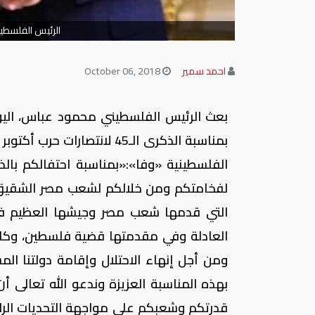
الرئيس الفلسطي
احمد سمير
October 06, 2018
بعث الرئيس الفلسطيني محمود عباس، اليوم
بمناسبة الذكرى الـ45 لانتص
لفخامتكم ومن خلالكم لشعب مصر الشقيق بأحر
التي قدمها شعب مصر وجيشها العظيم في 
العادلة وفي مقدمتها قضية فلسطين، وكانت
ومن أجل إنهاء الاحتلال وإقامة دولتنا ا
بهذه المناسبة العزيزة وندعو الله تعالى أ
قدرتكم وشعبكم على مواجهة التحديات الراهن