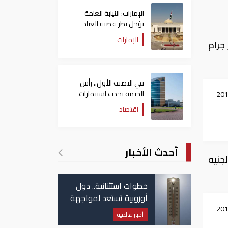
الإمارات: النيابة العامة
تؤجل نظر قضية العتاد
العسكري للسودان
الإمارات
ي، وسجل سعر جرام
في النصف الأول.. رأس
الخيمة تجذب استثمارات
لذهب 18-9-2019
تتجاوز 771 مليون درهم
اقتصاد
أحدث الأخبار
 سعرا 13.47، وجاء سعر الجنيه
خطوات استثنائية.. دول
أوروبية تستعد لمواجهة
لذهب 18-9-2019
موجة حر غير مسبوقة
أخبار عالمية