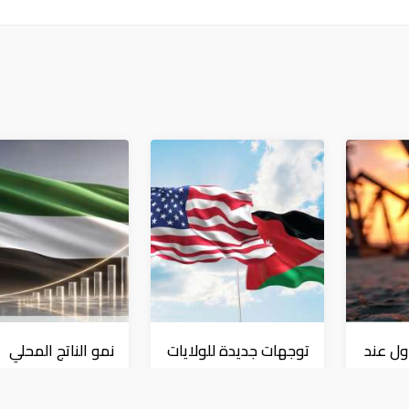
ول عند
توجهات جديدة للولايات
نمو الناتج المحلي
..
المتحدة.. منح 354.6
للإمارات 3% خلال 
مليون دولار مساعدات
الأول من عام 2026