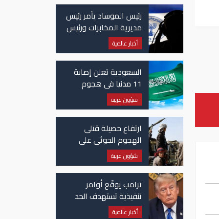
رئيس الموساد يأمر رئيس
مديرية المخابرات ورئيس
قسم إيران بالاستقالة
أخبار عالمية
السعودية تعلن إصابة
11 مدنيا في هجوم
حوثي على نجران
شؤون عربية
ارتفاع حصيلة قتلى
الهجوم الحوثي على
معسكرات حكومية لـ58
شؤون عربية
قتيلًا وعشرات الجرحى
ترامب يوقّع أوامر
تنفيذية تستهدف الحد
من منح الجنسية
أخبار عالمية