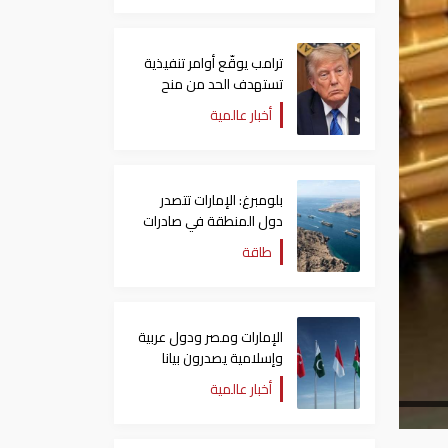
ترامب يوقّع أوامر تنفيذية
تستهدف الحد من منح
الجنسية الأمريكية بالولادة
أخبار عالمية
بلومبرغ: الإمارات تتصدر
دول المنطقة في صادرات
النفط عبر مضيق هرمز
طاقة
الإمارات ومصر ودول عربية
وإسلامية يصدرون بيانا
مشتركا بشأن الانتهاكات
أخبار عالمية
الإسرائيلية في غزة