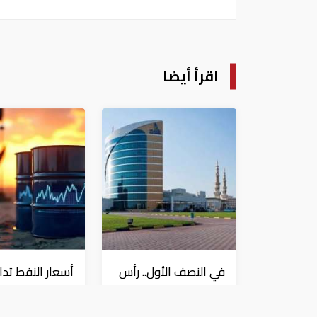
اقرأ أيضا
في النصف الأول.. رأس
أسعار النفط تدا
الخيمة تجذب استثمارات
80 دولاراً للبرميل
تتجاوز 771 مليون درهم
وتراجع الأسهم