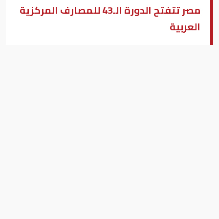
مصر تتفتح الدورة الـ43 للمصارف المركزية
العربية
محمد يحيي