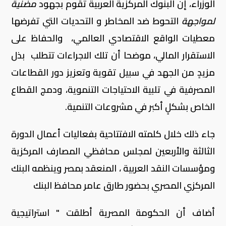
الوزراء، إن البنوك المركزية العربية تقوم بجهود
مضنية
لمواجهة
التحوط ضد المخاطر و التحديات التي تفرضها
معطيات الواقع الاقتصادي العالمي، والحفاظ على
الاستقرار المالي، موضحا أن تلك الاجراءات تتطلب بذل
مزيدٍ من الجهد في سبيل تقوية وتعزيز دور القطاعات
المصرفية في تلبية الاحتياجات التنموية، ودمج القطاع
الخاص بشكلٍ أكبر في مشروعات التنمية.
جاء ذلك خلال كلمته الافتتاحية بفعاليات أعمال الدورة
الثالثة والأربعين لمجلس محافظي المصارف المركزية
ومؤسسات النقد العربية ، المنعقد بمصر وينظمه البنك
المركزي المصري بحضور طارق عامر محافظ البنك
أضاف أن الحكومة المصرية أطلقت " استراتيجية