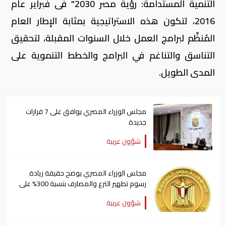
التنمية المستدامة: رؤية مصر 2030" فى فبراير عام
2016، لتكون هذه الاستراتيجية بمثابة الإطار العام
المُنظِّم لبرامج العمل خلال السنوات المقبلة، لتحقيق
التناسق والتناغم في البرامج والخطط التنموية على
المدى الطويل.
مجلس الوزراء المصري يوافق على 7 قرارات
جديدة
شؤون عربية
مجلس الوزراء المصري يوضح حقيقة زيادة
رسوم تطهير الترع والمصارف بنسبة 300% على
المزارعين
شؤون عربية