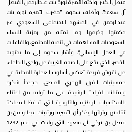
فيصل الكبير، وأخته الأميرة نورة بنت عبدالرحمن الفيصل
آل سعود”. وأضاف سموه: “حضرت الأميرة نورة بنت
عبدالرحمن في المشهد الاجتماعي السعودي عبر
حكمتها وكرمها وما تمثله من رمزية للنساء
السعوديات المساهمات في تنمية المجتمع، والفاعلات
في العمل الإنساني”. وأشار سموه إلى ما يحتويه
القصر، الذي يقع على الضفة الغربية من وادي البطحاء،
من نقوش فريدة تعكس أسلوب العمارة المحلية في
خمسينيات القرن الهجري الماضي، مجدداً شكره
وامتنانه للقيادة الرشيدة على ما توليه من اعتناء
بالمكتسبات الوطنية والتاريخية التي تحفظ للمملكة
ثقافتها وتراثها. يذكر أن الأميرة نورة بنت عبدالرحمن بن
فيصل بن تركي آل سعود التي ولدت في عام 1292