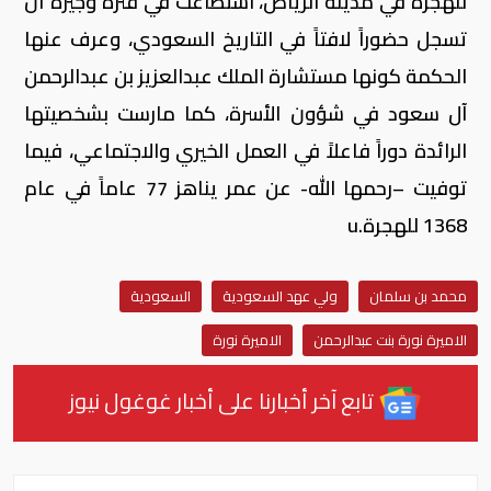
للهجرة في مدينة الرياض، استطاعت في فترة وجيزة أن
تسجل حضوراً لافتاً في التاريخ السعودي، وعرف عنها
الحكمة كونها مستشارة الملك عبدالعزيز بن عبدالرحمن
آل سعود في شؤون الأسرة، كما مارست بشخصيتها
الرائدة دوراً فاعلاً في العمل الخيري والاجتماعي، فيما
توفيت –رحمها الله- عن عمر يناهز 77 عاماً في عام
1368 للهجرة.u
محمد بن سلمان
ولي عهد السعودية
السعودية
الاميرة نورة بنت عبدالرحمن
الاميرة نورة
تابع آخر أخبارنا على أخبار غوغول نيوز