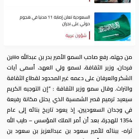
السعودية تعلن إصابة 11 مدنيا في هجوم
حوثي على نجران
شؤون عربية
من جهته، رفع صاحب السمو الأمير بدر بن عبدالله iiioبن
فرحان، وزير الثقافة، لسمو ولي العهد، أسمى آيات
الشكر والعرفان على دعمه غير المحدود لقطاع الثقافة
والتراث. وقال سمو وزير الثقافة : “إن التوجيه الكريم
سيعيد ترميم قصر الشمسية الذي يحتل مكانة رفيعة
في وجدان السعوديين، إذ يعود تاريخ بنائه إلى عام
1354 للهجرة، بعد أن أمر الملك المؤسس – طيب الله
ثراه- ببنائه للأمير سعود بن عبدالعزيز بن سعود بن