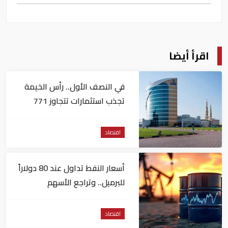
اقرأ أيضا
في النصف الأول.. رأس الخيمة
تجذب استثمارات تتجاوز 771
مليون درهم
اقتصاد
أسعار النفط تداول عند 80 دولاراً
للبرميل.. وتراجع الأسهم
الأمريكية
اقتصاد