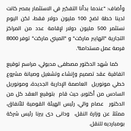
وأضاف: "عندما بدأنا التفكير في الاستثمار بمصر كانت
لدينا خطة لضخ 100 مليون دولار فقط، لكن اليوم
نستثمر 500 مليون دولار لإقامة عدد من المراكز
التجارية "الهايبر ماركت" و "الميني ماركت" توفر 8000
فرصة عمل مستدامة".
كما شهد الدكتور مصطفى مدبولي، مراسم توقيع
اتفاقية عقد تصميم وإنشاء وتشغيل وصيانة مشروع
خطي مونوريل العاصمة الإدارية الجديدة، ومونوريل
السادس من أكتوبر، حيث قام بتوقيع العقد كل من
الدكتور عصام والي، رئيس الهيئة القومية للأنفاق،
ممثلاً عن وزارة النقل، ودانى دى بيرنا رئيس شركة
بومبارديه للنقل.