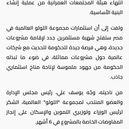
انتهاء هيئة المجتمعات العمرانية من عملية إنشاء
البنية الأساسية.
ولفت إلى أن استثمارات مجموعة اللولو العالمية في
مصر ستفتح شهية مستثمرين جدد لإقامة مشروعات
جديدة، وهي فرصة جيدة للحكومة للحديث مع شركات
عالمية حول مشروعات مماثلة، في ضوء ما تبذله
الحكومة من جهود ملموسة لإتاحة مناخ استثماري
جاذب.
من ناحيته، وجّه يوسف علي، رئيس مجلس الإدارة
والعضو المنتدب لمجموعة "اللولو" العالمية، الشكر
لرئيس الوزراء ولوزيري التموين والإسكان على إنجاز
المفاوضات الخاصة بالمشروع في 6 أشهر.