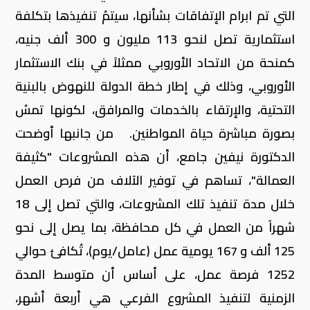
التي تم ابرام الإتفاقات بشأنها، سيتمُ تنفيذها بتكلفة
استثمارية تصل لنحو 113 مليون و 300 ألف جنيه،
كمنحة من الاتحاد الأوروبي ممثلاً في بنك الاستثمار
الأوروبي، وذلك في إطار خطة الدولة للنهوض بالبنية
التحتية، والإرتقاء بالخدمات والمرافق، لكونها تمسُ
بصورة مباشرة حياة المواطنين. من جانبها أوضحت
الدكتورة نيفين جامع، أن هذه المشروعات "كثيفة
العمالة"، تساهم في توفير الآلاف من فرص العمل
خلال مدة تنفيذ تلك المشروعات، والتي تصل إلى 18
شهراً من العمل في كل محافظة، بما يصل إلى نحو
125 ألف و 167 يومية عمل (عامل/يوم)، تُكافئ حوالي
1252 فرصة عمل، على أساس أن متوسط المدة
الزمنية لتنفيذ المشروع الفرعي هي أربعة أشهر،