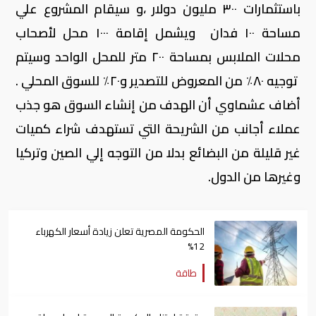
باستثمارات ٣٠٠ مليون دولار ،و سيقام المشروع علي
مساحة ١٠٠ فدان ويشمل إقامة ١٠٠٠ محل لأصحاب
محلات الملابس بمساحة ٢٠٠ متر للمحل الواحد وسيتم
توجيه ٨٠٪ من المعروض للتصدير و٢٠٪ للسوق المحلي .
أضاف عشماوي أن الهدف من إنشاء السوق هو جذب
عملاء أجانب من الشريحة التي تستهدف شراء كميات
غير قليلة من البضائع بدلا من التوجه إلي الصين وتركيا
وغيرها من الدول.
الحكومة المصرية تعلن زيادة أسعار الكهرباء
12%
طاقة