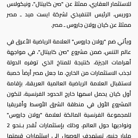
للاستثمار العقاري، ممثلاً عن "صن كابيتال"، ونيكولاس
دوريس، الرئيس التنفيذي لشركة ايست ميد ـ مصر
ممثلاً عن كيان رولان جاروس ـ مصر.
ويأتي ضم "رولان جاروس" العلامة الرياضية الأعرق في
عالم التنس، ضمن مشروع "صن كابيتال"، في مواجهة
أهرامات الجيزة، كنتيجة للمناخ الذي توفره الدولة
لجذب الاستثمارات من الخارج، ما جعل مصر أرضاً خصبة
لاستقبال العلامة الرياضية العالمية العريقة، بإقامة
أول كيان يحمل اسمها خارج الحدود الفرنسية، لتكون
المشروع الأول في منطقة الشرق الأوسط وأفريقيا
للمجموعة الفرنسية المالكة لعلامة "رولان جاروس"
ونواديها حول العالم، وذلك بإستثمارات تُقدر بـنحو 2
مليار جنيه، تستهدف الوصول إلى استثمارات قيمتها