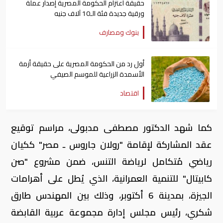
حقيقة اعتزام الحكومة المصرية إصدار عملة
ورقية جديدة فئة الـ10 آلاف جنيه
بنوك ومصارف
أول رد من الحكومة المصرية على حقيقة أزمة
الأسمدة الزراعية للموسم الصيفي
اقتصاد
كما شهد الدكتور مصطفى مدبولى، مراسم توقيع
عقد المشاركة لإقامة "رولان جاروس ـ مصر" ككيان
رياضي مُتكامل لرياضة التنس، ضمن مشروع "صن
كابيتال" للتنمية العمرانية، الذي يُطل على أهرامات
الجيزة، بمدينة 6 أكتوبر، وذلك بين المهندس طارق
شكري، رئيس مجلس إدارة مجموعة عربية القابضة