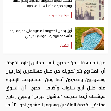
حقيقة اعتزام الحكومة المصرية إصدار عملة
ورقية جديدة فئة الـ10 آلاف جنيه
بنوك ومصارف
أول رد من الحكومة المصرية على حقيقة أزمة
الأسمدة الزراعية للموسم الصيفي
اقتصاد
من ناحيته، قال فؤاد حدرج رئيس مجلس إدارة الشركة،
أن المشروع يتم تمويله من خلال مستثمرين إماراتيين
وسعوديين ومصريين أيضا ومن المستهدف الإنتهاء
منه خلال أربع سنوات وأضاف حدرج أن السوق
سيشمله أيضا مدرسة "فاشون ديزاين" ومبني إداري
وفندقي لخدمة الوافدين وسيوفر المشروع نحو ٢٠٠ ألف