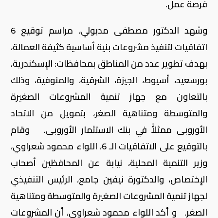
فرصة عمل.
وشهد الدكتور مصطفى مدبولي، مراسم توقيع 6
اتفاقيات لتنفيذ مشروعات بنية أساسية كثيفة العمالة،
بهدف تطوير عدد من المناطق بمحافظات: الإسكندرية،
بورسعيد، أسيوط، الجيزة، الشرقية، والمنوفية، وذلك
بالتعاون مع جهاز تنمية المشروعات الصغيرة
والمتوسطة ومتناهية الصغر، بتمويل من الاتحاد
الأوروبى ممثلأً في بنك الاستثمار الأوروبى. وقام
بالتوقيع على الاتفاقيات الـ 6، اللواء محمود شعراوي،
وزير التنمية المحلية، نيابة عن المحافظين أصحاب
الإختصاص، والدكتورة نيفين جامع، الرئيس التنفيذي
لجهاز تنمية المشروعات الصغيرة والمتوسطة ومتناهية
الصغر. و أكد اللواء محمود شعراوي، أن المشروعات