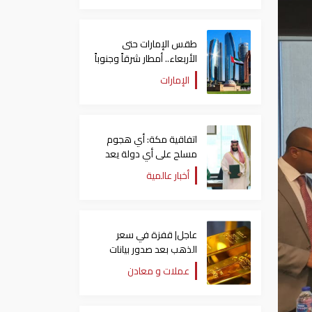
طقس الإمارات حتى
الأربعاء.. أمطار شرقاً وجنوباً
وانخفاض تدريجي للحرارة
الإمارات
اتفاقية مكة: أي هجوم
مسلح على أي دولة يعد
هجوما على الدول الثلاث
أخبار عالمية
جميعا
عاجل| قفزة في سعر
الذهب بعد صدور بيانات
الوظائف الأمريكية
عملات و معادن