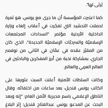
يُرثى لها".
كما اعتبرت المؤسسة أن ما جرى مع يونس، هو ثمرة
لحملات التحشيد التي تفجّرت في أعقاب إلغاء وزارة
الداخلية الأردنية مؤتمر "انسدادات المجتمعات
الإسلاميّة والسرديّات الإسلاميّة الجديدة"، الذي كان
من المقرّر عقده في عمّان في الثاني من نوفمبر
الجاري، بمشاركة نخبة من أبرز المفكرين والباحثين في
العالم العربي والعالم.
وكانت السلطات الأمنية أعلنت السبت عثورها على
الكاتب يونس قنديل، بعد ساعات من اختفائه. وقال
الناطق الإعلامي باسم مديرية الأمن العام: "إنه وبعد
البحث عن المدعو يونس عبدالفتاح قنديل؛ إثر البلاغ