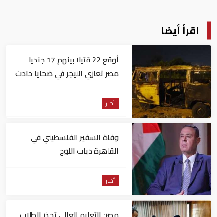
اقرأ أيضا
أوقع 22 قتيلا بينهم 17 جنديا..
مصر تعازي النيجر في ضحايا حادث
تصادم حافلتين
أخبار
وفاة السفير الفلسطيني في
القاهرة دياب اللوح
أخبار
مصر: التعليم العالي تحذر الطلاب