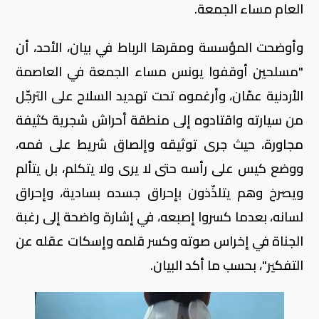
العام مساء الجمعة.
وأوضحت المؤسسة ومقرها الرباط في بيان، الأحد، أن
"مسلحين أوقفوا يونس مساء الجمعة في العاصمة
الأردنية عمّان، وأرغموه تحت تهديد السلاح على الترجّل
من سيارته واقتادوه إلى منطقة أحراش شجرية كثيفة
مجاورة، حيث جرى توثيقه وإلصاق شريط على فمه،
ووضع كيس على رأسه حتى لا يرى ولا يتكلم، بل يتألم
ويصرخ وهم يتلذّذون بإحراق جسده بسادية، وإحراق
لسانه، بعدما كسروا إصبعه، في إشارة واضحة إلى رغبة
الجناة في إخراس صوته وكسر قلمه وإسكات عقله عن
التفكير"، بحسب ما أكد البيان.