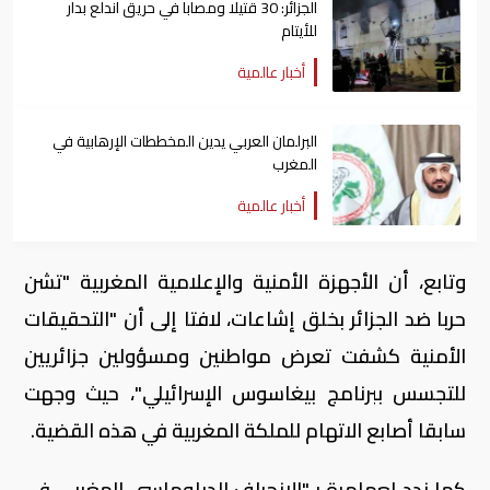
الجزائر: 30 قتيلا ومصابا في حريق اندلع بدار
للأيتام
أخبار عالمية
البرلمان العربي يدين المخططات الإرهابية في
المغرب
أخبار عالمية
وتابع، أن الأجهزة الأمنية والإعلامية المغربية "تشن
حربا ضد الجزائر بخلق إشاعات، لافتا إلى أن "التحقيقات
الأمنية كشفت تعرض مواطنين ومسؤولين جزائريين
للتجسس ببرنامج بيغاسوس الإسرائيلي"، حيث وجهت
سابقا أصابع الاتهام للملكة المغربية في هذه القضية.
كما ندد لعمامرة بـ"الانحراف الدبلوماسي المغربي في