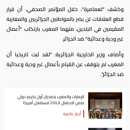
وكشف "لعمامرة"، خلال المؤتمر الصحفي، أن قرار
قطع العلاقات لن يضر بالمواطنين الجزائريين والمغاربة
المقيمين في البلدين، متهما المغرب بارتكاب "أعمال
غير ودية وعدائية" ضد الجزائر.
وأضاف وزير الخارجية الجزائرية: "لقد ثبت تاريخيا أن
المغرب لم يتوقف عن القيام بأعمال غير ودية وعدائية
ضد الجزائر".
الإمارات والمغرب يتصدران أول تكريم دولي
ضمن الاحتفال الـ250 لاستقلال أمريكا
أخبار عالمية