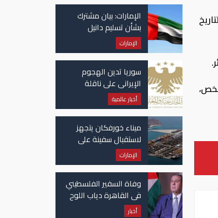
الإمارات: بيان مشترك
اريخ
بشأن تسليم دانيل
كينيهان إلى السلطات
الإمارات
الإيرلندية
.
سوريا تدين الهجوم
الإيراني على ناقلة
ضات تتعلق بالمختفين قسرياً خلال حرب التحرير وعددهم 2200 شخص،
"أدنوك" في مضيق هرمز
أخبار عالمية
ميناء خورفكان يتجهز
لاستقبال سفينة على
متنها 6068 سيارة صينية
الإمارات
وفاة السفير الفلسطيني
في القاهرة دياب اللوح
أخبار