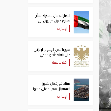
الإمارات: بيان مشترك بشأن
تسليم دانيل كينيهان إلى
السلطات الإيرلندية
الإمارات
سوريا تدين الهجوم الإيراني
على ناقلة "أدنوك" في
مضيق هرمز ‏
أخبار عالمية
ميناء خورفكان يتجهز
لاستقبال سفينة على متنها
6068 سيارة صينية
الإمارات