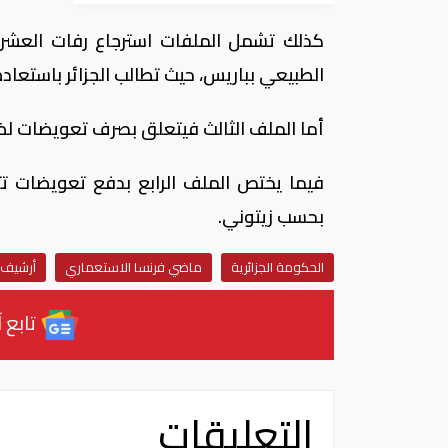
كذلك تشمل الملفات استرجاع رفات العشرات م
الطبيعي بباريس، حيث تطالب الجزائر باستعادة 31 جمجمة تم التعرف وتحديد هوية أصحابه
أما الملف الثالث فيتعلق بصرف تعويضات لضحايا
بحسب زيتوني.
الحكومة الجزائرية
ماضي فرنسا الاستعماري
أرشيف ا
تابع آ
التعليقات