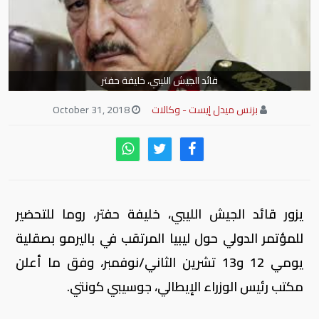
قائد الجيش الليبي، خليفة حفتر
بزنس ميدل إيست - وكالات
October 31, 2018
يزور قائد الجيش الليبي، خليفة حفتر، روما للتحضير
للمؤتمر الدولي حول ليبيا المرتقب في باليرمو بصقلية
يومي 12 و13 تشرين الثاني/نوفمبر، وفق ما أعلن
مكتب رئيس الوزراء الإيطالي، جوسيبي كونتي.