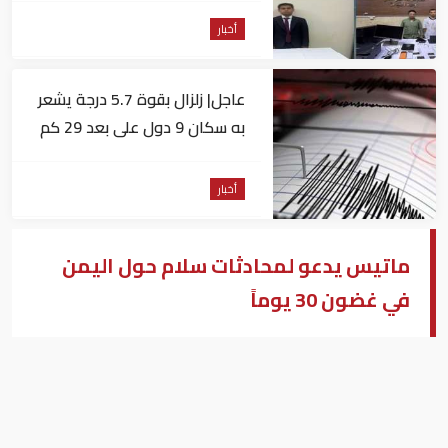
أخبار
عاجل| زلزال بقوة 5.7 درجة يشعر
به سكان 9 دول على بعد 29 كم
من السويس
أخبار
ماتيس يدعو لمحادثات سلام حول اليمن
في غضون 30 يوماً