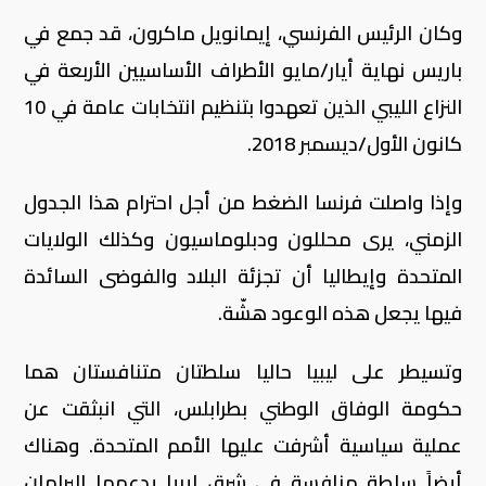
وكان الرئيس الفرنسي، إيمانويل ماكرون، قد جمع في
باريس نهاية أيار/مايو الأطراف الأساسيين الأربعة في
النزاع الليبي الذين تعهدوا بتنظيم انتخابات عامة في 10
كانون الأول/ديسمبر 2018.
وإذا واصلت فرنسا الضغط من أجل احترام هذا الجدول
الزمني، يرى محللون ودبلوماسيون وكذلك الولايات
المتحدة وإيطاليا أن تجزئة البلاد والفوضى السائدة
فيها يجعل هذه الوعود هشّة.
وتسيطر على ليبيا حاليا سلطتان متنافستان هما
حكومة الوفاق الوطني بطرابلس، التي انبثقت عن
عملية سياسية أشرفت عليها الأمم المتحدة. وهناك
أيضاً سلطة منافسة في شرق ليبيا يدعمها البرلمان