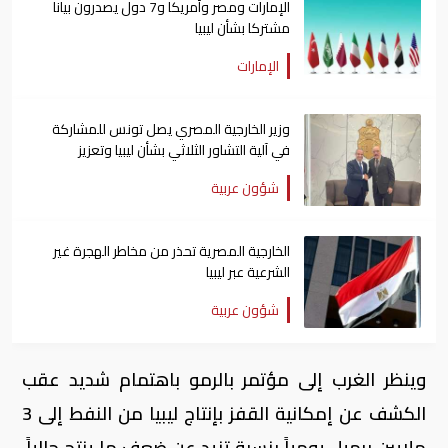
الإمارات ومصر وأمريكا و7 دول يصدرون بيانا
مشتركا بشأن ليبيا
الإمارات
وزير الخارجية المصري يصل تونس للمشاركة
في آلية التشاور الثلاثي بشأن ليبيا وتعزيز
العلاقات الثنائية
شؤون عربية
الخارجية المصرية تحذر من مخاطر الهجرة غير
الشرعية عبر ليبيا
شؤون عربية
وينظر الغرب إلى مؤتمر بالرمو باهتمام شديد عقب
الكشف عن إمكانية القفز بإنتاج ليبيا من النفط إلى 3
ملايين برميل يومياً بنسبة تزيد عن ضعف ما ينتج حالياً،