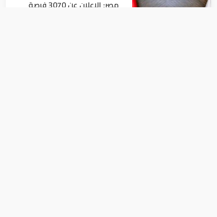
مصر: الإعلان عن 3070 فرصة
عمل بمجموعة طلعت مصطفى
أخبار
مصر: "الداخلية" تصدر بيانا بشأن
القبض على منتحل صفة قاضي
للاستيلاء على المواطنين
أخبار
ميليشيا "حزب الله" تتمسك بصواريخها..
وتهدد تشكيل الحكومة