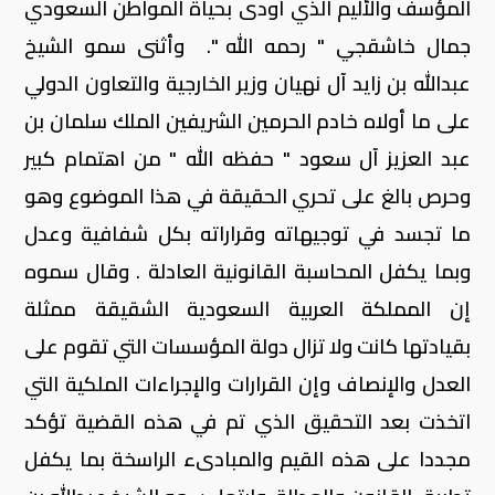
المؤسف والأليم الذي أودى بحياة المواطن السعودي
جمال خاشقجي " رحمه الله ". وأثنى سمو الشيخ
عبدالله بن زايد آل نهيان وزير الخارجية والتعاون الدولي
على ما أولاه خادم الحرمين الشريفين الملك سلمان بن
عبد العزيز آل سعود " حفظه الله " من اهتمام كبير
وحرص بالغ على تحري الحقيقة في هذا الموضوع وهو
ما تجسد في توجيهاته وقراراته بكل شفافية وعدل
وبما يكفل المحاسبة القانونية العادلة . وقال سموه
إن المملكة العربية السعودية الشقيقة ممثلة
بقيادتها كانت ولا تزال دولة المؤسسات التي تقوم على
العدل والإنصاف وإن القرارات والإجراءات الملكية التي
اتخذت بعد التحقيق الذي تم في هذه القضية تؤكد
مجددا على هذه القيم والمبادىء الراسخة بما يكفل