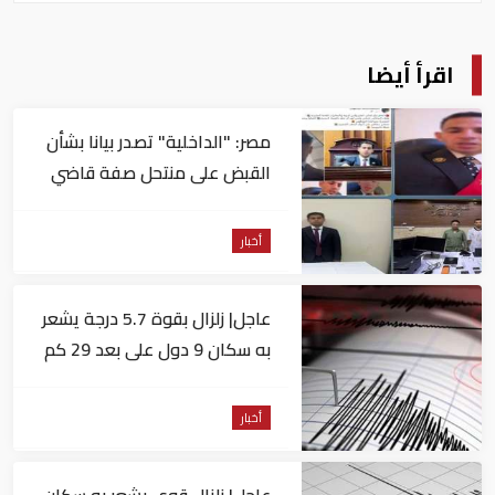
اقرأ أيضا
مصر: "الداخلية" تصدر بيانا بشأن
القبض على منتحل صفة قاضي
للاستيلاء على المواطنين
أخبار
عاجل| زلزال بقوة 5.7 درجة يشعر
به سكان 9 دول على بعد 29 كم
من السويس
أخبار