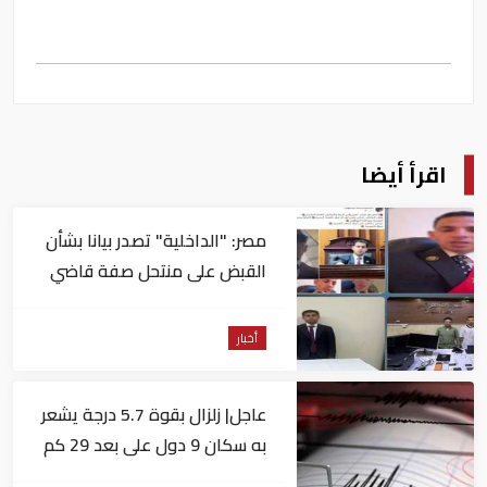
اقرأ أيضا
مصر: "الداخلية" تصدر بيانا بشأن
القبض على منتحل صفة قاضي
للاستيلاء على المواطنين
أخبار
عاجل| زلزال بقوة 5.7 درجة يشعر
به سكان 9 دول على بعد 29 كم
من السويس