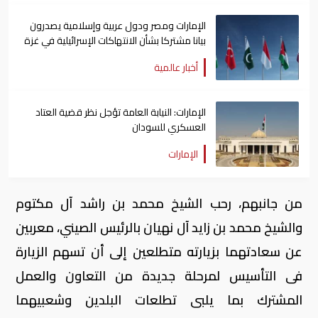
الإمارات ومصر ودول عربية وإسلامية يصدرون
بيانا مشتركا بشأن الانتهاكات الإسرائيلية في غزة
أخبار عالمية
الإمارات: النيابة العامة تؤجل نظر قضية العتاد
العسكري للسودان
الإمارات
من جانبهم، رحب الشيخ محمد بن راشد آل مكتوم
والشيخ محمد بن زايد آل نهيان بالرئيس الصيني، معربين
عن سعادتهما بزيارته متطلعين إلى أن تسهم الزيارة
فى التأسيس لمرحلة جديدة من التعاون والعمل
المشترك بما يلبى تطلعات البلدين وشعبيهما